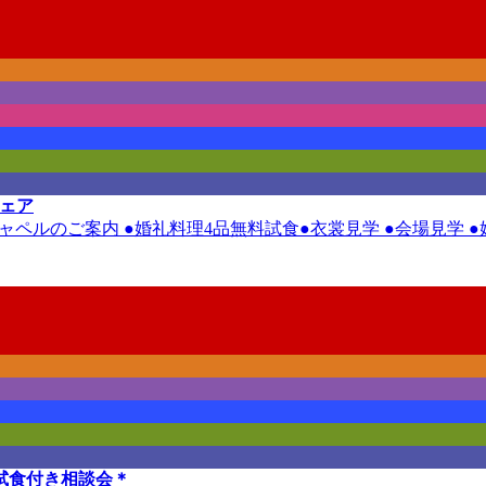
フェア
ルチャペルのご案内 ●婚礼料理4品無料試食●衣裳見学 ●会場見学
試食付き相談会＊