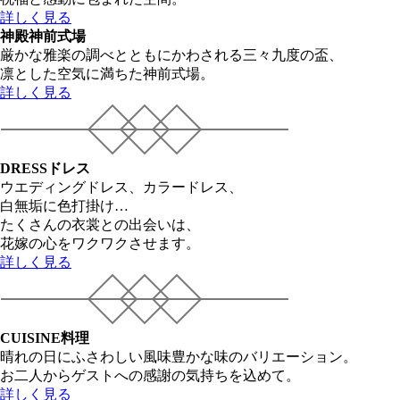
詳しく見る
神殿
神前式場
厳かな雅楽の調べとともにかわされる三々九度の盃、
凛とした空気に満ちた神前式場。
詳しく見る
DRESS
ドレス
ウエディングドレス、カラードレス、
白無垢に色打掛け…
たくさんの衣裳との出会いは、
花嫁の心をワクワクさせます。
詳しく見る
CUISINE
料理
晴れの日にふさわしい風味豊かな味のバリエーション。
お二人からゲストへの感謝の気持ちを込めて。
詳しく見る