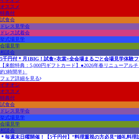
イチオシ
オススメ
特典付
試食会
ドレス見学会
ドレス試着会
挙式場見学
会場見学
相談会
5千円付＊月1BIG！試食×衣裳×全会場まるごと会場見学体験
【来館特典：5,000円ギフトカード】●2026年春リニューア
約3時間半）
フェア詳細を見る
イチオシ
オススメ
特典付
試食会
ドレス見学会
挙式場見学
会場見学
相談会
＊毎週末日曜開催！【5千円付】”料理重視の方必見”婚礼料理