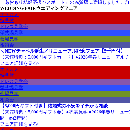
「あおもり結婚応援パスポート」の協賛店に登録しました。
詳
WEDDING FAIR
ウエディングフェア
オススメ
特典付
ドレス見学会
挙式場見学
会場見学
相談会
＼NEWチャペル誕生／リニューアル記念フェア【5千円付】
【来館特典：5,000円ギフトカード】●2026年春リニューアル
フェア詳細を見る
オススメ
特典付
ドレス見学会
挙式場見学
会場見学
相談会
【5,000円ギフト付き】結婚式の不安をイチから相談
【来館特典：5,000円ギフト券】●衣裳見学 ●2026年春リ
間：約2時間）
フェア詳細を見る