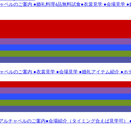
ルチャペルのご案内 ●婚礼料理4品無料試食●衣裳見学 ●会場見学
ルチャペルのご案内 ●衣裳見学 ●会場見学 ●婚礼アイテム紹介 
ニューアルチャペルのご案内●会場紹介（タイミング合えば見学可） 