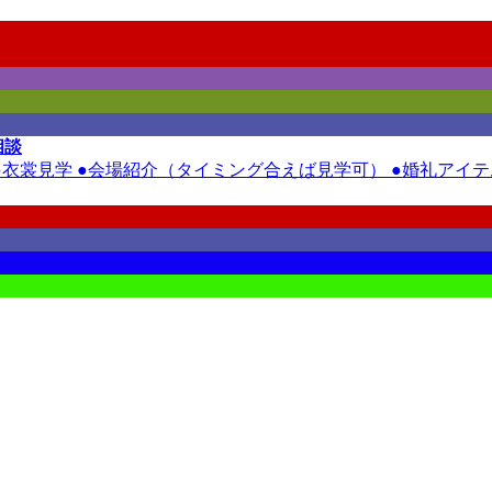
相談
裳見学 ●会場紹介（タイミング合えば見学可） ●婚礼アイテム