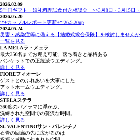
2026.02.09
5千円ギフト・婚礼料理試食付き相談会！>>3月8日・3月15日・
2026.05.20
‘*+カップルレポート更新+*’26.5.20up
2024.05.24
災害・感染症等に備える【結婚式総合保険】を検討しませんか
一覧を見る
LA MELA
ラ・メェラ
最大350名までお迎え可能、落ち着きと品格ある
バンケットでの正統派ウエディング。
詳しく見る
FIORE
フィオーレ
ゲストとのふれあいを大事にした
アットホームウエディング。
詳しく見る
STELA
ステラ
360度のパノラマに浮かぶ、
洗練された空間での贅沢な時間。
詳しく見る
St. VALENTINO
サン・バレンチノ
石畳の回廊の先に広がるのは
祝福と感動に包まれた空間。