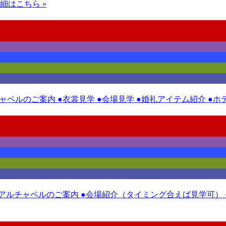
細はこちら »
チャペルのご案内 ●衣裳見学 ●会場見学 ●婚礼アイテム紹介 ●
ニューアルチャペルのご案内 ●会場紹介（タイミング合えば見学可）