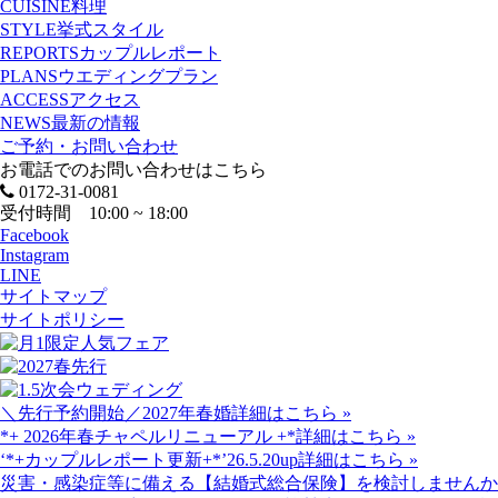
CUISINE
料理
STYLE
挙式スタイル
REPORTS
カップルレポート
PLANS
ウエディングプラン
ACCESS
アクセス
NEWS
最新の情報
ご予約・お問い合わせ
お電話でのお問い合わせはこちら
0172-31-0081
受付時間 10:00 ~ 18:00
Facebook
Instagram
LINE
サイトマップ
サイトポリシー
＼先行予約開始／2027年春婚
詳細はこちら »
*+ 2026年春チャペルリニューアル +*
詳細はこちら »
‘*+カップルレポート更新+*’26.5.20up
詳細はこちら »
災害・感染症等に備える【結婚式総合保険】を検討しませんか