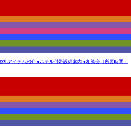
 ●婚礼アイテム紹介 ●ホテル付帯設備案内 ●相談会（所要時間：