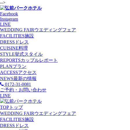
-->
Facebook
Instagram
LINE
WEDDING FAIR
ウエディングフェア
FACILITIES
施設
DRESS
ドレス
CUISINE
料理
STYLE
挙式スタイル
REPORTS
カップルレポート
PLAN
プラン
ACCESS
アクセス
NEWS
最新の情報
0172-31-0081
ご予約・お問い合わせ
LINE
TOP
トップ
WEDDING FAIR
ウエディングフェア
FACILITIES
施設
DRESS
ドレス