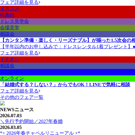
フェア詳細を見る
オススメ
特典付
ドレス見学会
会場見学
相談会
【カンタン準備・楽しく・リーズナブル】が揃った1.5次会の
【半年以内のお申し込みで：ドレスレンタル1着プレゼント】●衣
フェア詳細を見る
イチオシ
相談会
来館不要
オンライン
「結婚式する？しない？」からでもOK！LINEで気軽に相談
フェア詳細を見る
その他のフェア一覧
NEWS
ニュース
2026.07.03
＼先行予約開始／2027年春婚
2026.03.05
*+ 2026年春チャペルリニューアル +*