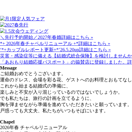
＼先行予約開始／2027年春婚
詳細はこちら »
*+ 2026年春チャペルリニューアル +*
詳細はこちら »
‘*+カップルレポート更新+*’26.5.20up
詳細はこちら »
災害・感染症等に備える【結婚式総合保険】を検討しませんか
「あおもり結婚応援パスポート」の協賛店に登録しました。
詳
Message
ご結婚おめでとうございます。
運命のドレス、会場を彩る花、ゲストへのお料理とおもてなし
これから始まる結婚式の準備に、
楽しみと不安が入り混じっているのではないでしょうか。
でも私たちは、旅行の計画を立てるように、
胸を弾ませながら準備を進めていただきたいと願っています。
戸惑っても大丈夫、私たちがいつもそばにいます。
Chapel
2026年春 チャペルリニューアル