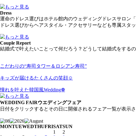
Dress
運命のドレス選びはホテル館内のウェディングドレスサロン「
ドレス選びからヘアスタイル・アクセサリーなども専属スタッ
Couple Report
結婚式で叶えたいことって何だろう？どうして結婚式をするの
こだわりの“寿司タワー＆ロシアン寿司”
キッズが届けるたくさんの笑顔☺
憧れを叶えた韓国風Wedding❁
WEDDING FAIR
ウエディングフェア
日付をクリックするとその日に開催されるフェア一覧が表示さ
MON
TUE
WED
THU
FRI
SAT
SUN
1
2