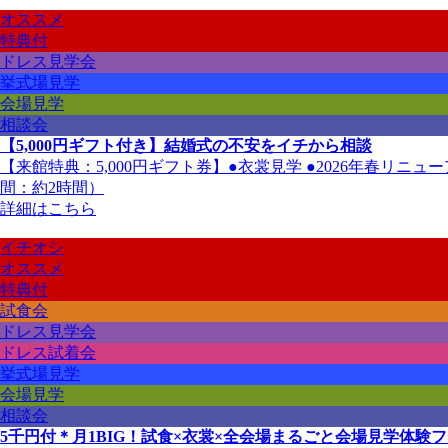
オススメ
特典付
ドレス見学会
挙式場見学
会場見学
相談会
【5,000円ギフト付き】結婚式の不安をイチから相談
【来館特典：5,000円ギフト券】●衣裳見学 ●2026年春リ
間：約2時間）
詳細はこちら
イチオシ
オススメ
特典付
試食会
ドレス見学会
ドレス試着会
挙式場見学
会場見学
相談会
5千円付＊月1BIG！試食×衣裳×全会場まるごと会場見学体験