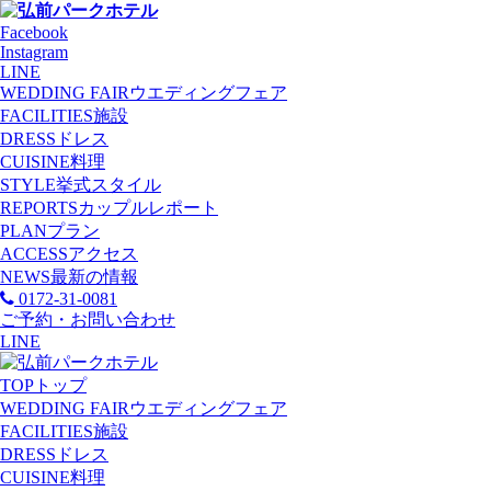
Facebook
Instagram
LINE
WEDDING FAIR
ウエディングフェア
FACILITIES
施設
DRESS
ドレス
CUISINE
料理
STYLE
挙式スタイル
REPORTS
カップルレポート
PLAN
プラン
ACCESS
アクセス
NEWS
最新の情報
0172-31-0081
ご予約・お問い合わせ
LINE
TOP
トップ
WEDDING FAIR
ウエディングフェア
FACILITIES
施設
DRESS
ドレス
CUISINE
料理