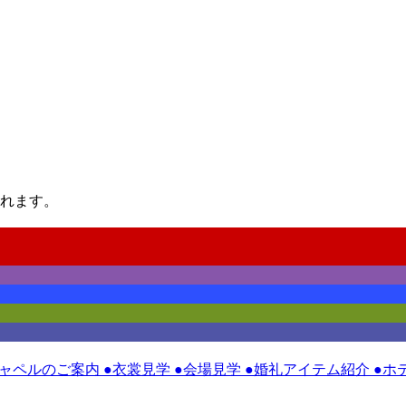
れます。
チャペルのご案内 ●衣裳見学 ●会場見学 ●婚礼アイテム紹介 ●