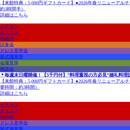
【来館特典：5,000円ギフトカード】●2026年春リニューア
約3時間半）
詳細はこちら
イチオシ
オススメ
特典付
試食会
ドレス見学会
挙式場見学
会場見学
相談会
＊毎週末日曜開催！【5千円付】”料理重視の方必見”婚礼料理
【来館特典：5,000円ギフトカード】●2026年春リニューア
要時間：約3時間）
詳細はこちら
イチオシ
オススメ
特典付
ドレス見学会
挙式場見学