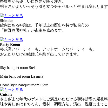
祭壇奥から優しい自然光が降り注ぎ、
明るさがよりいっそう引き立つチャペルへと生まれ変わります
Shinden
館内にある神殿は、千年以上の歴史を持つ弘前市の
「熊野奥照神社」が斎主を務めます。
Party Room
格式高いパーティーも、アットホームなパーティーも。
おふたりだけの結婚式を紡ぎ出していきます。
Sky banquet room
Stela
Main banquet room
La mela
Home style banquet room
Fiore
Cuisine
さまざまな年代のゲストにご満足いただける和洋折衷の婚礼料
味や美しさはもちろん、素材、調理方法、演出、温度にまでこ