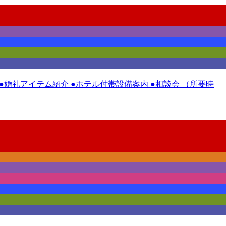
 ●婚礼アイテム紹介 ●ホテル付帯設備案内 ●相談会 （所要時