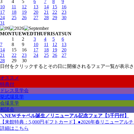
3
4
5
6
7
8
9
10
11
12
13
14
15
16
17
18
19
20
21
22
23
24
25
26
27
28
29
30
31
MON
TUE
WED
THU
FRI
SAT
SUN
1
2
3
4
5
6
7
8
9
10
11
12
13
14
15
16
17
18
19
20
21
22
23
24
25
26
27
28
29
30
日付をクリックするとその日に開催されるフェア一覧が表示さ
オススメ
特典付
ドレス見学会
挙式場見学
会場見学
相談会
＼NEWチャペル誕生／リニューアル記念フェア【5千円付】
【来館特典：5,000円ギフトカード】●2026年春リニューアル
詳細はこちら