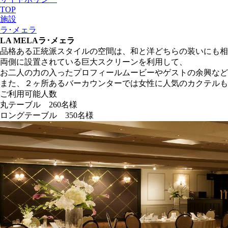
TOP
施設
ラ･メェラ
LA MELA
ラ･メェラ
品格ある正統派スタイルの空間は、和と洋どちらの装いにも相
両側に設置されている巨大スクリーンを利用して、
お二人の力の入ったプロフィールムービーやゲストの余興など
また、２ヶ所あるバーカウンターでは女性に人気のカクテルも
ご利用可能人数
丸テーブル 260名様
ロングテーブル 350名様