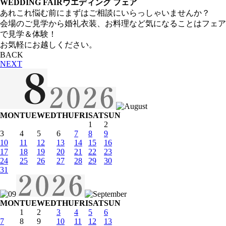
WEDDING FAIR
ウエディング フェア
あれこれ悩む前にまずはご相談にいらっしゃいませんか？
会場のご見学から婚礼衣装、お料理など気になることはフェア
で見学＆体験！
お気軽にお越しください。
BACK
NEXT
MON
TUE
WED
THU
FRI
SAT
SUN
1
2
3
4
5
6
7
8
9
10
11
12
13
14
15
16
17
18
19
20
21
22
23
24
25
26
27
28
29
30
31
MON
TUE
WED
THU
FRI
SAT
SUN
1
2
3
4
5
6
7
8
9
10
11
12
13