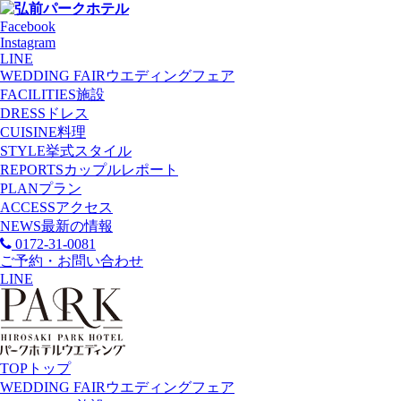
Facebook
Instagram
LINE
WEDDING FAIR
ウエディングフェア
FACILITIES
施設
DRESS
ドレス
CUISINE
料理
STYLE
挙式スタイル
REPORTS
カップルレポート
PLAN
プラン
ACCESS
アクセス
NEWS
最新の情報
0172-31-0081
ご予約・お問い合わせ
LINE
TOP
トップ
WEDDING FAIR
ウエディングフェア