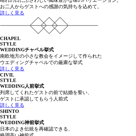
晴れの日にふさわしい風味豊かな味のバリエーション。
お二人からゲストへの感謝の気持ちを込めて。
詳しく見る
CHAPEL
STYLE
WEDDING
チャペル挙式
南欧地方の小さな教会をイメージして作られた
ウエディングチャペルでの厳粛な挙式
詳しく見る
CIVIL
STYLE
WEDDING
人前挙式
列席してくれたゲストの前で結婚を誓い、
ゲストに承認してもらう人前式
詳しく見る
SHINTO
STYLE
WEDDING
神前挙式
日本のよき伝統を再確認できる、
格調高い神前式