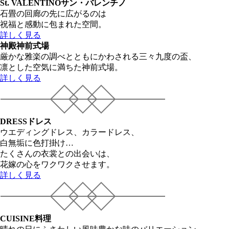
St. VALENTINO
サン・バレンチノ
石畳の回廊の先に広がるのは
祝福と感動に包まれた空間。
詳しく見る
神殿
神前式場
厳かな雅楽の調べとともにかわされる三々九度の盃、
凛とした空気に満ちた神前式場。
詳しく見る
DRESS
ドレス
ウエディングドレス、カラードレス、
白無垢に色打掛け…
たくさんの衣裳との出会いは、
花嫁の心をワクワクさせます。
詳しく見る
CUISINE
料理