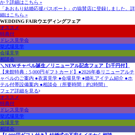
か？
詳細はこちら »
「あおもり結婚応援パスポート」の協賛店に登録しました。
詳
細はこちら »
WEDDING FAIR
ウエディングフェア
オススメ
特典付
ドレス見学会
挙式場見学
会場見学
相談会
＼NEWチャペル誕生／リニューアル記念フェア【5千円付】
【来館特典：5,000円ギフトカード】●2026年春リニューアルチ
ャペルのご案内 ●衣裳見学 ●会場見学 ●婚礼アイテム紹介 ●ホ
テル付帯設備案内 ●相談会（所要時間：約2時間）
フェア詳細を見る
オススメ
特典付
ドレス見学会
挙式場見学
会場見学
相談会