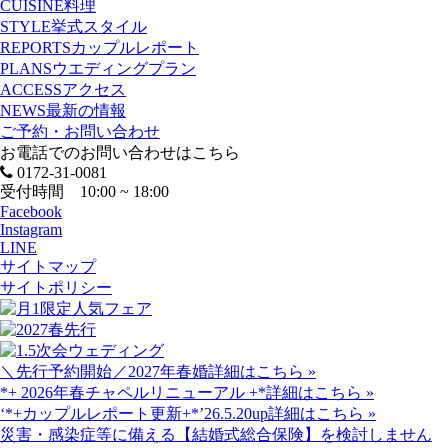
CUISINE
料理
STYLE
挙式スタイル
REPORTS
カップルレポート
PLANS
ウエディングプラン
ACCESS
アクセス
NEWS
最新の情報
ご予約・お問い合わせ
お電話でのお問い合わせはこちら
0172-31-0081
受付時間 10:00 ~ 18:00
Facebook
Instagram
LINE
サイトマップ
サイトポリシー
＼先行予約開始／2027年春婚
詳細はこちら »
*+ 2026年春チャペルリニューアル +*
詳細はこちら »
‘*+カップルレポート更新+*’26.5.20up
詳細はこちら »
災害・感染症等に備える【結婚式総合保険】を検討しません