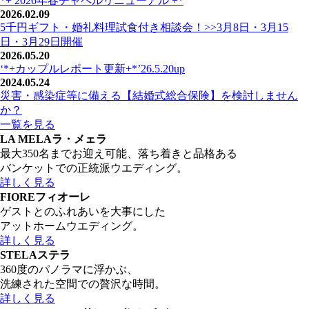
*+ 2026年春チャペルリニューアル +*
2026.02.09
5千円ギフト・婚礼料理試食付き相談会！>>3月8日・3月15
日・3月29日開催
2026.05.20
‘*+カップルレポート更新+*’26.5.20up
2024.05.24
災害・感染症等に備える【結婚式総合保険】を検討しません
か？
一覧を見る
LA MELA
ラ・メェラ
最大350名までお迎え可能、落ち着きと品格ある
バンケットでの正統派ウエディング。
詳しく見る
FIORE
フィオーレ
ゲストとのふれあいを大事にした
アットホームウエディング。
詳しく見る
STELA
ステラ
360度のパノラマに浮かぶ、
洗練された空間での贅沢な時間。
詳しく見る