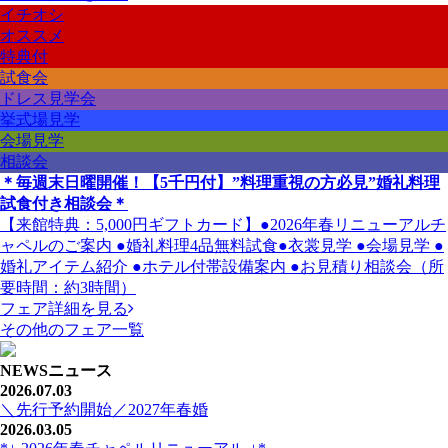
イチオシ
オススメ
特典付
試食会
ドレス見学会
挙式場見学
会場見学
相談会
＊毎週末日曜開催！【5千円付】”料理重視の方必見”婚礼料理
試食付き相談会＊
【来館特典：5,000円ギフトカード】●2026年春リニューアルチ
ャペルのご案内 ●婚礼料理4品無料試食●衣裳見学 ●会場見学 ●
婚礼アイテム紹介 ●ホテル付帯設備案内 ●お見積り相談会（所
要時間：約3時間）
フェア詳細を見る
その他のフェア一覧
NEWS
ニュース
2026.07.03
＼先行予約開始／2027年春婚
2026.03.05