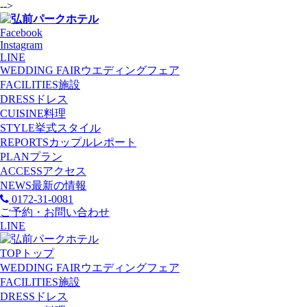
-->
Facebook
Instagram
LINE
WEDDING FAIR
ウエディングフェア
FACILITIES
施設
DRESS
ドレス
CUISINE
料理
STYLE
挙式スタイル
REPORTS
カップルレポート
PLAN
プラン
ACCESS
アクセス
NEWS
最新の情報
0172-31-0081
ご予約・お問い合わせ
LINE
TOP
トップ
WEDDING FAIR
ウエディングフェア
FACILITIES
施設
DRESS
ドレス