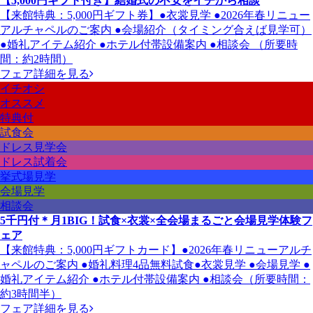
【5,000円ギフト付き】結婚式の不安をイチから相談
【来館特典：5,000円ギフト券】●衣裳見学 ●2026年春リニュー
アルチャペルのご案内 ●会場紹介（タイミング合えば見学可）
●婚礼アイテム紹介 ●ホテル付帯設備案内 ●相談会 （所要時
間：約2時間）
フェア詳細を見る
イチオシ
オススメ
特典付
試食会
ドレス見学会
ドレス試着会
挙式場見学
会場見学
相談会
5千円付＊月1BIG！試食×衣裳×全会場まるごと会場見学体験フ
ェア
【来館特典：5,000円ギフトカード】●2026年春リニューアルチ
ャペルのご案内 ●婚礼料理4品無料試食●衣裳見学 ●会場見学 ●
婚礼アイテム紹介 ●ホテル付帯設備案内 ●相談会（所要時間：
約3時間半）
フェア詳細を見る