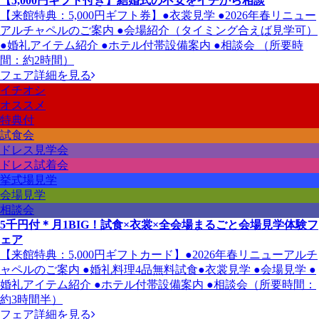
【5,000円ギフト付き】結婚式の不安をイチから相談
【来館特典：5,000円ギフト券】●衣裳見学 ●2026年春リニュー
アルチャペルのご案内 ●会場紹介（タイミング合えば見学可）
●婚礼アイテム紹介 ●ホテル付帯設備案内 ●相談会 （所要時
間：約2時間）
フェア詳細を見る
イチオシ
オススメ
特典付
試食会
ドレス見学会
ドレス試着会
挙式場見学
会場見学
相談会
5千円付＊月1BIG！試食×衣裳×全会場まるごと会場見学体験フ
ェア
【来館特典：5,000円ギフトカード】●2026年春リニューアルチ
ャペルのご案内 ●婚礼料理4品無料試食●衣裳見学 ●会場見学 ●
婚礼アイテム紹介 ●ホテル付帯設備案内 ●相談会（所要時間：
約3時間半）
フェア詳細を見る