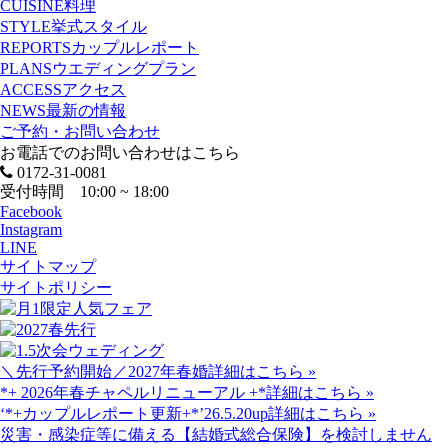
CUISINE
料理
STYLE
挙式スタイル
REPORTS
カップルレポート
PLANS
ウエディングプラン
ACCESS
アクセス
NEWS
最新の情報
ご予約・お問い合わせ
お電話でのお問い合わせはこちら
0172-31-0081
受付時間 10:00 ~ 18:00
Facebook
Instagram
LINE
サイトマップ
サイトポリシー
＼先行予約開始／2027年春婚
詳細はこちら »
*+ 2026年春チャペルリニューアル +*
詳細はこちら »
‘*+カップルレポート更新+*’26.5.20up
詳細はこちら »
災害・感染症等に備える【結婚式総合保険】を検討しません