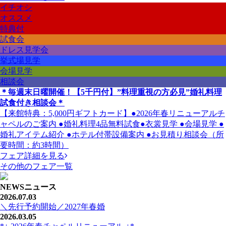
イチオシ
オススメ
特典付
試食会
ドレス見学会
挙式場見学
会場見学
相談会
＊毎週末日曜開催！【5千円付】”料理重視の方必見”婚礼料理
試食付き相談会＊
【来館特典：5,000円ギフトカード】●2026年春リニューアルチ
ャペルのご案内 ●婚礼料理4品無料試食●衣裳見学 ●会場見学 ●
婚礼アイテム紹介 ●ホテル付帯設備案内 ●お見積り相談会（所
要時間：約3時間）
フェア詳細を見る
その他のフェア一覧
NEWS
ニュース
2026.07.03
＼先行予約開始／2027年春婚
2026.03.05