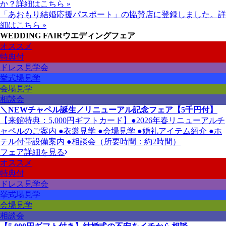
か？
詳細はこちら »
「あおもり結婚応援パスポート」の協賛店に登録しました。
詳
細はこちら »
WEDDING FAIR
ウエディングフェア
オススメ
特典付
ドレス見学会
挙式場見学
会場見学
相談会
＼NEWチャペル誕生／リニューアル記念フェア【5千円付】
【来館特典：5,000円ギフトカード】●2026年春リニューアルチ
ャペルのご案内 ●衣裳見学 ●会場見学 ●婚礼アイテム紹介 ●ホ
テル付帯設備案内 ●相談会（所要時間：約2時間）
フェア詳細を見る
オススメ
特典付
ドレス見学会
挙式場見学
会場見学
相談会