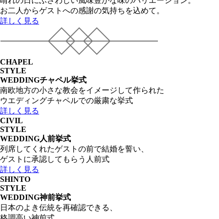
晴れの日にふさわしい風味豊かな味のバリエーション。
お二人からゲストへの感謝の気持ちを込めて。
詳しく見る
CHAPEL
STYLE
WEDDING
チャペル挙式
南欧地方の小さな教会をイメージして作られた
ウエディングチャペルでの厳粛な挙式
詳しく見る
CIVIL
STYLE
WEDDING
人前挙式
列席してくれたゲストの前で結婚を誓い、
ゲストに承認してもらう人前式
詳しく見る
SHINTO
STYLE
WEDDING
神前挙式
日本のよき伝統を再確認できる、
格調高い神前式