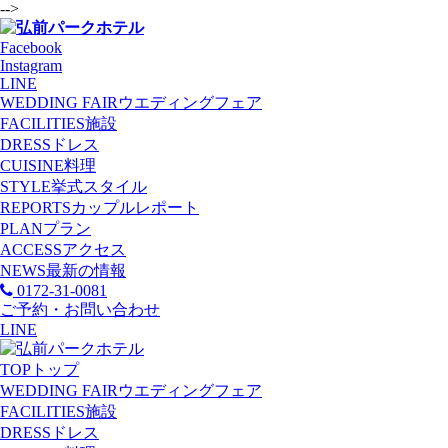
-->
Facebook
Instagram
LINE
WEDDING FAIR
ウエディングフェア
FACILITIES
施設
DRESS
ドレス
CUISINE
料理
STYLE
挙式スタイル
REPORTS
カップルレポート
PLAN
プラン
ACCESS
アクセス
NEWS
最新の情報
0172-31-0081
ご予約・お問い合わせ
LINE
TOP
トップ
WEDDING FAIR
ウエディングフェア
FACILITIES
施設
DRESS
ドレス