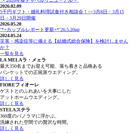
*+ 2026年春チャペルリニューアル +*
2026.02.09
5千円ギフト・婚礼料理試食付き相談会！>>3月8日・3月15
日・3月29日開催
2026.05.20
‘*+カップルレポート更新+*’26.5.20up
2024.05.24
災害・感染症等に備える【結婚式総合保険】を検討しません
か？
一覧を見る
LA MELA
ラ・メェラ
最大350名までお迎え可能、落ち着きと品格ある
バンケットでの正統派ウエディング。
詳しく見る
FIORE
フィオーレ
ゲストとのふれあいを大事にした
アットホームウエディング。
詳しく見る
STELA
ステラ
360度のパノラマに浮かぶ、
洗練された空間での贅沢な時間。
詳しく見る