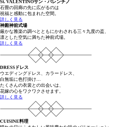
St. VALENTINO
サン・バレンチノ
石畳の回廊の先に広がるのは
祝福と感動に包まれた空間。
詳しく見る
神殿
神前式場
厳かな雅楽の調べとともにかわされる三々九度の盃、
凛とした空気に満ちた神前式場。
詳しく見る
DRESS
ドレス
ウエディングドレス、カラードレス、
白無垢に色打掛け…
たくさんの衣裳との出会いは、
花嫁の心をワクワクさせます。
詳しく見る
CUISINE
料理