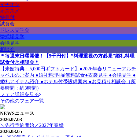
イチオシ
オススメ
特典付
試食会
ドレス見学会
挙式場見学
会場見学
相談会
＊毎週末日曜開催！【5千円付】”料理重視の方必見”婚礼料理
試食付き相談会＊
【来館特典：5,000円ギフトカード】●2026年春リニューアルチ
ャペルのご案内 ●婚礼料理4品無料試食●衣裳見学 ●会場見学 ●
婚礼アイテム紹介 ●ホテル付帯設備案内 ●お見積り相談会（所
要時間：約3時間）
フェア詳細を見る
その他のフェア一覧
NEWS
ニュース
2026.07.03
＼先行予約開始／2027年春婚
2026.03.05