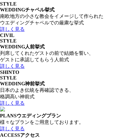
STYLE
WEDDING
チャペル挙式
南欧地方の小さな教会をイメージして作られた
ウエディングチャペルでの厳粛な挙式
詳しく見る
CIVIL
STYLE
WEDDING
人前挙式
列席してくれたゲストの前で結婚を誓い、
ゲストに承認してもらう人前式
詳しく見る
SHINTO
STYLE
WEDDING
神前挙式
日本のよき伝統を再確認できる、
格調高い神前式
詳しく見る
PLANS
ウエディングプラン
様々なプランをご用意しております。
詳しく見る
ACCESS
アクセス