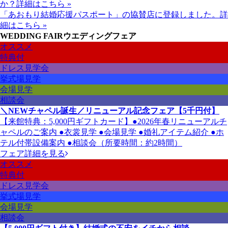
か？
詳細はこちら »
「あおもり結婚応援パスポート」の協賛店に登録しました。
詳
細はこちら »
WEDDING FAIR
ウエディングフェア
オススメ
特典付
ドレス見学会
挙式場見学
会場見学
相談会
＼NEWチャペル誕生／リニューアル記念フェア【5千円付】
【来館特典：5,000円ギフトカード】●2026年春リニューアルチ
ャペルのご案内 ●衣裳見学 ●会場見学 ●婚礼アイテム紹介 ●ホ
テル付帯設備案内 ●相談会（所要時間：約2時間）
フェア詳細を見る
オススメ
特典付
ドレス見学会
挙式場見学
会場見学
相談会