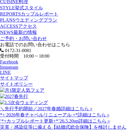
CUISINE
料理
STYLE
挙式スタイル
REPORTS
カップルレポート
PLANS
ウエディングプラン
ACCESS
アクセス
NEWS
最新の情報
ご予約・お問い合わせ
お電話でのお問い合わせはこちら
0172-31-0081
受付時間 10:00 ~ 18:00
Facebook
Instagram
LINE
サイトマップ
サイトポリシー
＼先行予約開始／2027年春婚
詳細はこちら »
*+ 2026年春チャペルリニューアル +*
詳細はこちら »
‘*+カップルレポート更新+*’26.5.20up
詳細はこちら »
災害・感染症等に備える【結婚式総合保険】を検討しません