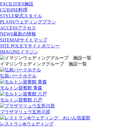
FACILITIES
施設
CUISINE
料理
STYLE
挙式スタイル
PLANS
ウェディングプラン
ACCESS
アクセス
NEWS
最新の情報
SITEMAP
サイトマップ
SITE POLICY
サイトポリシー
IMAGINE
イマジン
イマジンウェディンググループ 施設一覧
弘前パークホテル
モルトン迎賓館 青森
モルトン迎賓館 八戸
プラザマリュウ五所川原
レストラン&ウェディング