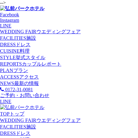
-->
Facebook
Instagram
LINE
WEDDING FAIR
ウエディングフェア
FACILITIES
施設
DRESS
ドレス
CUISINE
料理
STYLE
挙式スタイル
REPORTS
カップルレポート
PLAN
プラン
ACCESS
アクセス
NEWS
最新の情報
0172-31-0081
ご予約・お問い合わせ
LINE
TOP
トップ
WEDDING FAIR
ウエディングフェア
FACILITIES
施設
DRESS
ドレス