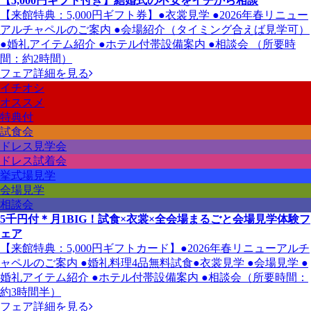
【5,000円ギフト付き】結婚式の不安をイチから相談
【来館特典：5,000円ギフト券】●衣裳見学 ●2026年春リニュー
アルチャペルのご案内 ●会場紹介（タイミング合えば見学可）
●婚礼アイテム紹介 ●ホテル付帯設備案内 ●相談会 （所要時
間：約2時間）
フェア詳細を見る
イチオシ
オススメ
特典付
試食会
ドレス見学会
ドレス試着会
挙式場見学
会場見学
相談会
5千円付＊月1BIG！試食×衣裳×全会場まるごと会場見学体験フ
ェア
【来館特典：5,000円ギフトカード】●2026年春リニューアルチ
ャペルのご案内 ●婚礼料理4品無料試食●衣裳見学 ●会場見学 ●
婚礼アイテム紹介 ●ホテル付帯設備案内 ●相談会（所要時間：
約3時間半）
フェア詳細を見る