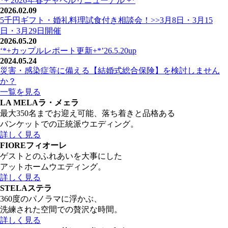
*+ 2026年春チャペルリニューアル +*
2026.02.09
5千円ギフト・婚礼料理試食付き相談会！>>3月8日・3月15
日・3月29日開催
2026.05.20
‘*+カップルレポート更新+*’26.5.20up
2024.05.24
災害・感染症等に備える【結婚式総合保険】を検討しません
か？
一覧を見る
LA MELA
ラ・メェラ
最大350名までお迎え可能、落ち着きと品格ある
バンケットでの正統派ウエディング。
詳しく見る
FIORE
フィオーレ
ゲストとのふれあいを大事にした
アットホームウエディング。
詳しく見る
STELA
ステラ
360度のパノラマに浮かぶ、
洗練された空間での贅沢な時間。
詳しく見る