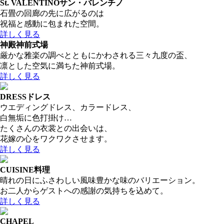
St. VALENTINO
サン・バレンチノ
石畳の回廊の先に広がるのは
祝福と感動に包まれた空間。
詳しく見る
神殿
神前式場
厳かな雅楽の調べとともにかわされる三々九度の盃、
凛とした空気に満ちた神前式場。
詳しく見る
DRESS
ドレス
ウエディングドレス、カラードレス、
白無垢に色打掛け…
たくさんの衣裳との出会いは、
花嫁の心をワクワクさせます。
詳しく見る
CUISINE
料理
晴れの日にふさわしい風味豊かな味のバリエーション。
お二人からゲストへの感謝の気持ちを込めて。
詳しく見る
CHAPEL