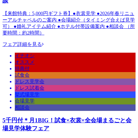
談
【来館特典：5,000円ギフト券】●衣裳見学 ●2026年春リニュ
ーアルチャペルのご案内 ●会場紹介（タイミング合えば見学
可） ●婚礼アイテム紹介 ●ホテル付帯設備案内 ●相談会 （所
要時間：約2時間）
フェア詳細を見る
イチオシ
オススメ
特典付
試食会
ドレス見学会
ドレス試着会
挙式場見学
会場見学
相談会
5千円付＊月1BIG！試食×衣裳×全会場まるごと会
場見学体験フェア