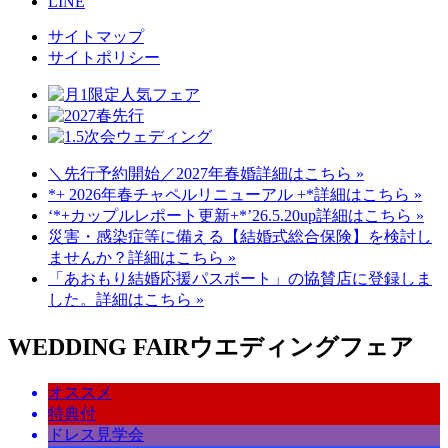
LINE
サイトマップ
サイトポリシー
＼先行予約開始／2027年春婚
詳細はこちら »
*+ 2026年春チャペルリニューアル +*
詳細はこちら »
‘*+カップルレポート更新+*’26.5.20up
詳細はこちら »
災害・感染症等に備える【結婚式総合保険】を検討し
ませんか？
詳細はこちら »
「あおもり結婚応援パスポート」の協賛店に登録しま
した。
詳細はこちら »
WEDDING FAIR
ウエディングフェア
オススメ
特典付
ドレス見学会