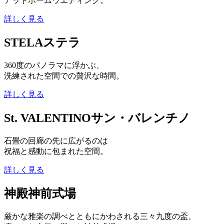
アットホームウエディング。
詳しく見る
STELA
ステラ
360度のパノラマに浮かぶ、
洗練された空間での贅沢な時間。
詳しく見る
St. VALENTINO
サン・バレンチノ
石畳の回廊の先に広がるのは
祝福と感動に包まれた空間。
詳しく見る
神殿
神前式場
厳かな雅楽の調べとともにかわされる三々九度の盃、