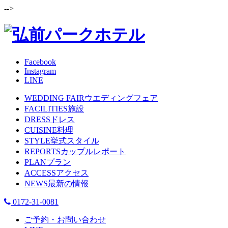
-->
Facebook
Instagram
LINE
WEDDING FAIR
ウエディングフェア
FACILITIES
施設
DRESS
ドレス
CUISINE
料理
STYLE
挙式スタイル
REPORTS
カップルレポート
PLAN
プラン
ACCESS
アクセス
NEWS
最新の情報
0172-31-0081
ご予約・お問い合わせ