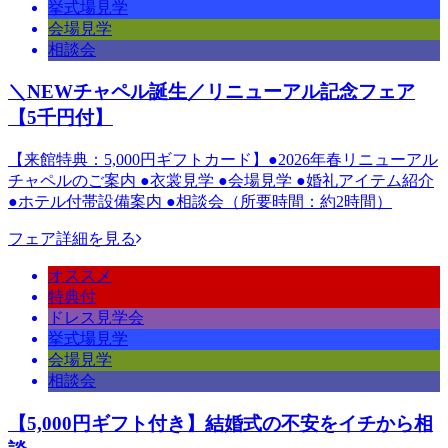
挙式場見学
会場見学
相談会
＼NEWチャペル誕生／リニューアル記念フェア
【5千円付】
【来館特典：5,000円ギフトカード】●2026年春リニューアル
チャペルのご案内 ●衣裳見学 ●会場見学 ●婚礼アイテム紹介
●ホテル付帯設備案内 ●相談会（所要時間：約2時間）
フェア詳細を見る
オススメ
特典付
ドレス見学会
挙式場見学
会場見学
相談会
【5,000円ギフト付き】結婚式の不安をイチから相