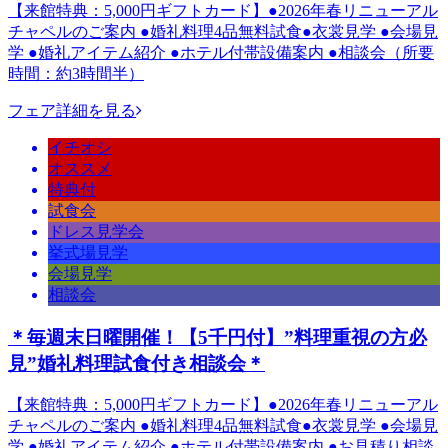
【来館特典：5,000円ギフトカード】●2026年春リニューアル
チャペルのご案内 ●婚礼料理4品無料試食●衣裳見学 ●会場見
学 ●婚礼アイテム紹介 ●ホテル付帯設備案内 ●相談会（所要
時間：約3時間半）
フェア詳細を見る
イチオシ
オススメ
特典付
試食会
ドレス見学会
挙式場見学
会場見学
相談会
＊毎週末日曜開催！【5千円付】”料理重視の方必
見”婚礼料理試食付き相談会＊
【来館特典：5,000円ギフトカード】●2026年春リニューアル
チャペルのご案内 ●婚礼料理4品無料試食●衣裳見学 ●会場見
学 ●婚礼アイテム紹介 ●ホテル付帯設備案内 ●お見積り相談