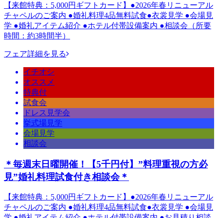
【来館特典：5,000円ギフトカード】●2026年春リニューアル
チャペルのご案内 ●婚礼料理4品無料試食●衣裳見学 ●会場見
学 ●婚礼アイテム紹介 ●ホテル付帯設備案内 ●相談会（所要
時間：約3時間半）
フェア詳細を見る
イチオシ
オススメ
特典付
試食会
ドレス見学会
挙式場見学
会場見学
相談会
＊毎週末日曜開催！【5千円付】”料理重視の方必
見”婚礼料理試食付き相談会＊
【来館特典：5,000円ギフトカード】●2026年春リニューアル
チャペルのご案内 ●婚礼料理4品無料試食●衣裳見学 ●会場見
学 ●婚礼アイテム紹介 ●ホテル付帯設備案内 ●お見積り相談