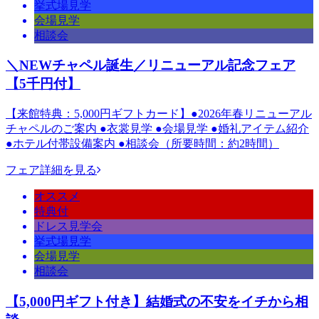
挙式場見学
会場見学
相談会
＼NEWチャペル誕生／リニューアル記念フェア
【5千円付】
【来館特典：5,000円ギフトカード】●2026年春リニューアル
チャペルのご案内 ●衣裳見学 ●会場見学 ●婚礼アイテム紹介
●ホテル付帯設備案内 ●相談会（所要時間：約2時間）
フェア詳細を見る
オススメ
特典付
ドレス見学会
挙式場見学
会場見学
相談会
【5,000円ギフト付き】結婚式の不安をイチから相