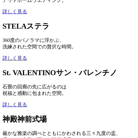
アットホームウエディング。
詳しく見る
STELA
ステラ
360度のパノラマに浮かぶ、
洗練された空間での贅沢な時間。
詳しく見る
St. VALENTINO
サン・バレンチノ
石畳の回廊の先に広がるのは
祝福と感動に包まれた空間。
詳しく見る
神殿
神前式場
厳かな雅楽の調べとともにかわされる三々九度の盃、