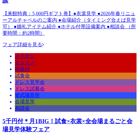
談
【来館特典：5,000円ギフト券】●衣裳見学 ●2026年春リニュ
ーアルチャペルのご案内 ●会場紹介（タイミング合えば見学
可） ●婚礼アイテム紹介 ●ホテル付帯設備案内 ●相談会 （所
要時間：約2時間）
フェア詳細を見る
イチオシ
オススメ
特典付
試食会
ドレス見学会
ドレス試着会
挙式場見学
会場見学
相談会
5千円付＊月1BIG！試食×衣裳×全会場まるごと会
場見学体験フェア