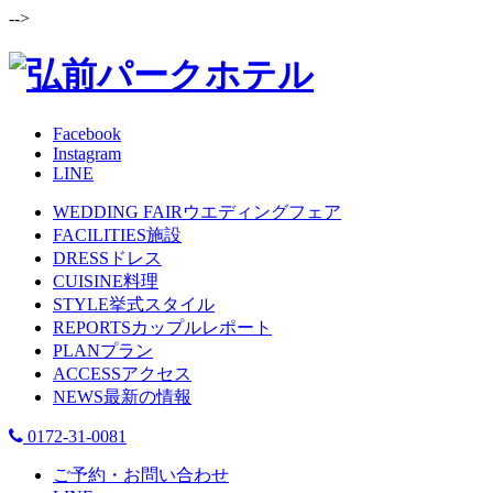
-->
Facebook
Instagram
LINE
WEDDING FAIR
ウエディングフェア
FACILITIES
施設
DRESS
ドレス
CUISINE
料理
STYLE
挙式スタイル
REPORTS
カップルレポート
PLAN
プラン
ACCESS
アクセス
NEWS
最新の情報
0172-31-0081
ご予約・お問い合わせ