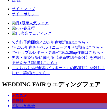
LINE
サイトマップ
サイトポリシー
＼先行予約開始／2027年春婚
詳細はこちら »
*+ 2026年春チャペルリニューアル +*
詳細はこちら »
‘*+カップルレポート更新+*’26.5.20up
詳細はこちら »
災害・感染症等に備える【結婚式総合保険】を検討し
ませんか？
詳細はこちら »
「あおもり結婚応援パスポート」の協賛店に登録しま
した。
詳細はこちら »
WEDDING FAIR
ウエディングフェア
オススメ
特典付
ドレス見学会