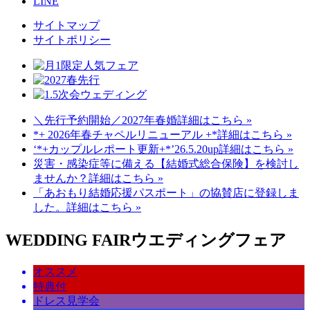
LINE
サイトマップ
サイトポリシー
＼先行予約開始／2027年春婚
詳細はこちら »
*+ 2026年春チャペルリニューアル +*
詳細はこちら »
‘*+カップルレポート更新+*’26.5.20up
詳細はこちら »
災害・感染症等に備える【結婚式総合保険】を検討し
ませんか？
詳細はこちら »
「あおもり結婚応援パスポート」の協賛店に登録しま
した。
詳細はこちら »
WEDDING FAIR
ウエディングフェア
オススメ
特典付
ドレス見学会