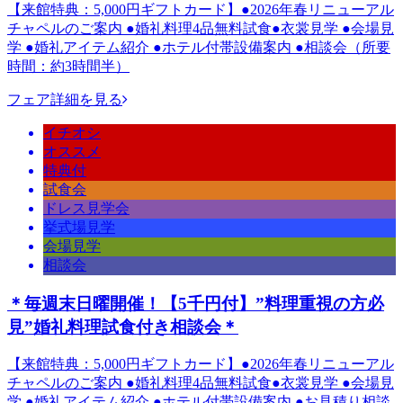
【来館特典：5,000円ギフトカード】●2026年春リニューアル
チャペルのご案内 ●婚礼料理4品無料試食●衣裳見学 ●会場見
学 ●婚礼アイテム紹介 ●ホテル付帯設備案内 ●相談会（所要
時間：約3時間半）
フェア詳細を見る
イチオシ
オススメ
特典付
試食会
ドレス見学会
挙式場見学
会場見学
相談会
＊毎週末日曜開催！【5千円付】”料理重視の方必
見”婚礼料理試食付き相談会＊
【来館特典：5,000円ギフトカード】●2026年春リニューアル
チャペルのご案内 ●婚礼料理4品無料試食●衣裳見学 ●会場見
学 ●婚礼アイテム紹介 ●ホテル付帯設備案内 ●お見積り相談