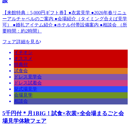
談
【来館特典：5,000円ギフト券】●衣裳見学 ●2026年春リニュ
ーアルチャペルのご案内 ●会場紹介（タイミング合えば見学
可） ●婚礼アイテム紹介 ●ホテル付帯設備案内 ●相談会 （所
要時間：約2時間）
フェア詳細を見る
イチオシ
オススメ
特典付
試食会
ドレス見学会
ドレス試着会
挙式場見学
会場見学
相談会
5千円付＊月1BIG！試食×衣裳×全会場まるごと会
場見学体験フェア