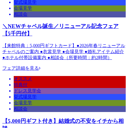
挙式場見学
会場見学
相談会
＼NEWチャペル誕生／リニューアル記念フェア
【5千円付】
【来館特典：5,000円ギフトカード】●2026年春リニューアル
チャペルのご案内 ●衣裳見学 ●会場見学 ●婚礼アイテム紹介
●ホテル付帯設備案内 ●相談会（所要時間：約2時間）
フェア詳細を見る
オススメ
特典付
ドレス見学会
挙式場見学
会場見学
相談会
【5,000円ギフト付き】結婚式の不安をイチから相