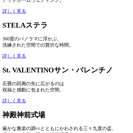
アットホームウエディング。
詳しく見る
STELA
ステラ
360度のパノラマに浮かぶ、
洗練された空間での贅沢な時間。
詳しく見る
St. VALENTINO
サン・バレンチノ
石畳の回廊の先に広がるのは
祝福と感動に包まれた空間。
詳しく見る
神殿
神前式場
厳かな雅楽の調べとともにかわされる三々九度の盃、