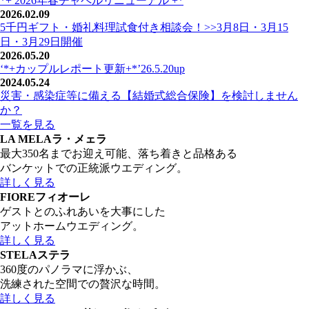
*+ 2026年春チャペルリニューアル +*
2026.02.09
5千円ギフト・婚礼料理試食付き相談会！>>3月8日・3月15
日・3月29日開催
2026.05.20
‘*+カップルレポート更新+*’26.5.20up
2024.05.24
災害・感染症等に備える【結婚式総合保険】を検討しません
か？
一覧を見る
LA MELA
ラ・メェラ
最大350名までお迎え可能、落ち着きと品格ある
バンケットでの正統派ウエディング。
詳しく見る
FIORE
フィオーレ
ゲストとのふれあいを大事にした
アットホームウエディング。
詳しく見る
STELA
ステラ
360度のパノラマに浮かぶ、
洗練された空間での贅沢な時間。
詳しく見る