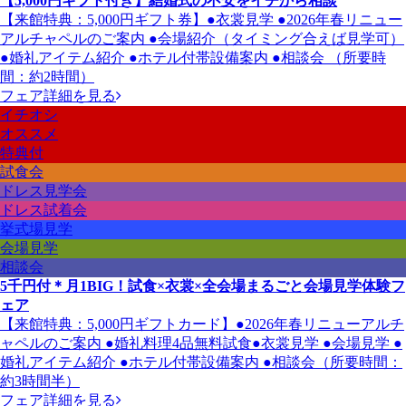
【5,000円ギフト付き】結婚式の不安をイチから相談
【来館特典：5,000円ギフト券】●衣裳見学 ●2026年春リニュー
アルチャペルのご案内 ●会場紹介（タイミング合えば見学可）
●婚礼アイテム紹介 ●ホテル付帯設備案内 ●相談会 （所要時
間：約2時間）
フェア詳細を見る
イチオシ
オススメ
特典付
試食会
ドレス見学会
ドレス試着会
挙式場見学
会場見学
相談会
5千円付＊月1BIG！試食×衣裳×全会場まるごと会場見学体験フ
ェア
【来館特典：5,000円ギフトカード】●2026年春リニューアルチ
ャペルのご案内 ●婚礼料理4品無料試食●衣裳見学 ●会場見学 ●
婚礼アイテム紹介 ●ホテル付帯設備案内 ●相談会（所要時間：
約3時間半）
フェア詳細を見る