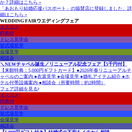
か？
詳細はこちら »
「あおもり結婚応援パスポート」の協賛店に登録しました。
詳
細はこちら »
WEDDING FAIR
ウエディングフェア
オススメ
特典付
ドレス見学会
挙式場見学
会場見学
相談会
＼NEWチャペル誕生／リニューアル記念フェア【5千円付】
【来館特典：5,000円ギフトカード】●2026年春リニューアルチ
ャペルのご案内 ●衣裳見学 ●会場見学 ●婚礼アイテム紹介 ●ホ
テル付帯設備案内 ●相談会（所要時間：約2時間）
フェア詳細を見る
オススメ
特典付
ドレス見学会
挙式場見学
会場見学
相談会