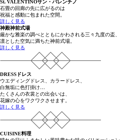
St. VALENTINO
サン・バレンチノ
石畳の回廊の先に広がるのは
祝福と感動に包まれた空間。
詳しく見る
神殿
神前式場
厳かな雅楽の調べとともにかわされる三々九度の盃、
凛とした空気に満ちた神前式場。
詳しく見る
DRESS
ドレス
ウエディングドレス、カラードレス、
白無垢に色打掛け…
たくさんの衣裳との出会いは、
花嫁の心をワクワクさせます。
詳しく見る
CUISINE
料理