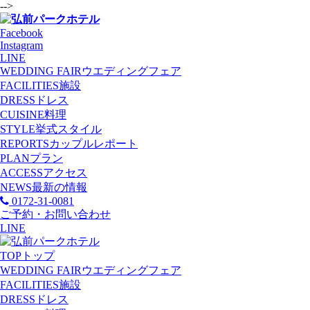
-->
Facebook
Instagram
LINE
WEDDING FAIR
ウエディングフェア
FACILITIES
施設
DRESS
ドレス
CUISINE
料理
STYLE
挙式スタイル
REPORTS
カップルレポート
PLAN
プラン
ACCESS
アクセス
NEWS
最新の情報
0172-31-0081
ご予約・お問い合わせ
LINE
TOP
トップ
WEDDING FAIR
ウエディングフェア
FACILITIES
施設
DRESS
ドレス