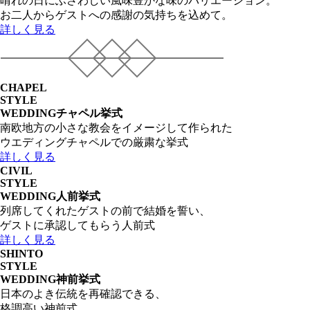
晴れの日にふさわしい風味豊かな味のバリエーション。
お二人からゲストへの感謝の気持ちを込めて。
詳しく見る
CHAPEL
STYLE
WEDDING
チャペル挙式
南欧地方の小さな教会をイメージして作られた
ウエディングチャペルでの厳粛な挙式
詳しく見る
CIVIL
STYLE
WEDDING
人前挙式
列席してくれたゲストの前で結婚を誓い、
ゲストに承認してもらう人前式
詳しく見る
SHINTO
STYLE
WEDDING
神前挙式
日本のよき伝統を再確認できる、
格調高い神前式