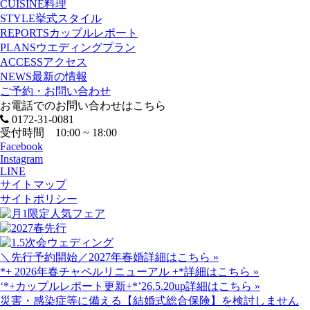
CUISINE
料理
STYLE
挙式スタイル
REPORTS
カップルレポート
PLANS
ウエディングプラン
ACCESS
アクセス
NEWS
最新の情報
ご予約・お問い合わせ
お電話でのお問い合わせはこちら
0172-31-0081
受付時間 10:00 ~ 18:00
Facebook
Instagram
LINE
サイトマップ
サイトポリシー
＼先行予約開始／2027年春婚
詳細はこちら »
*+ 2026年春チャペルリニューアル +*
詳細はこちら »
‘*+カップルレポート更新+*’26.5.20up
詳細はこちら »
災害・感染症等に備える【結婚式総合保険】を検討しません