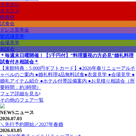
イチオシ
オススメ
特典付
試食会
ドレス見学会
挙式場見学
会場見学
相談会
＊毎週末日曜開催！【5千円付】”料理重視の方必見”婚礼料理
試食付き相談会＊
【来館特典：5,000円ギフトカード】●2026年春リニューアルチ
ャペルのご案内 ●婚礼料理4品無料試食●衣裳見学 ●会場見学 ●
婚礼アイテム紹介 ●ホテル付帯設備案内 ●お見積り相談会（所
要時間：約3時間）
フェア詳細を見る
その他のフェア一覧
NEWS
ニュース
2026.07.03
＼先行予約開始／2027年春婚
2026.03.05