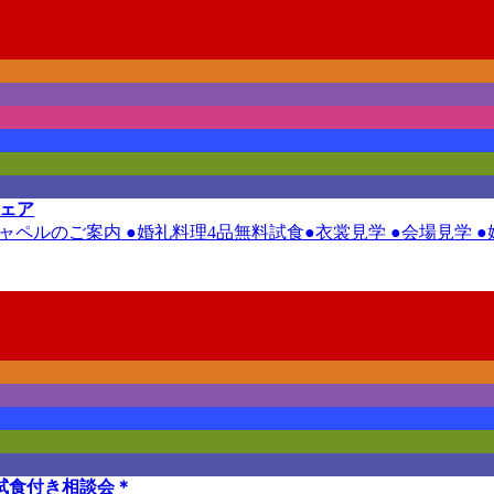
フェア
ルチャペルのご案内 ●婚礼料理4品無料試食●衣裳見学 ●会場見学
試食付き相談会＊