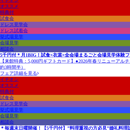
イチオシ
オススメ
特典付
試食会
ドレス見学会
ドレス試着会
挙式場見学
会場見学
相談会
5千円付＊月1BIG！試食×衣裳×全会場まるごと会場見学体験
【来館特典：5,000円ギフトカード】●2026年春リニューア
約3時間半）
フェア詳細を見る
イチオシ
オススメ
特典付
試食会
ドレス見学会
挙式場見学
会場見学
相談会
＊毎週末日曜開催！【5千円付】”料理重視の方必見”婚礼料理