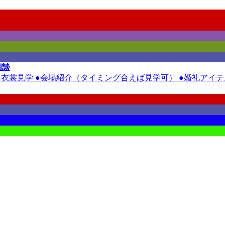
相談
裳見学 ●会場紹介（タイミング合えば見学可） ●婚礼アイテム