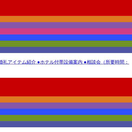
 ●婚礼アイテム紹介 ●ホテル付帯設備案内 ●相談会（所要時間：