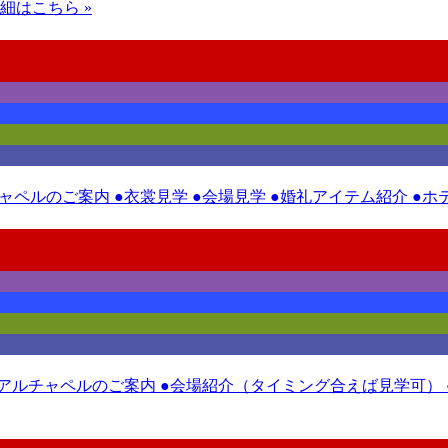
細はこちら »
チャペルのご案内 ●衣裳見学 ●会場見学 ●婚礼アイテム紹介 ●
ニューアルチャペルのご案内 ●会場紹介（タイミング合えば見学可）