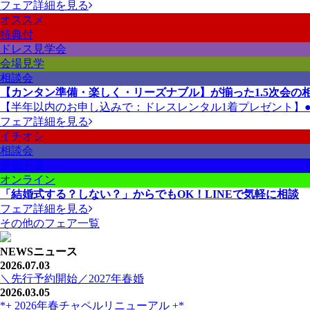
フェア詳細を見る
オススメ
特典付
ドレス見学会
会場見学
相談会
【カンタン準備・楽しく・リーズナブル】が揃った1.5次会の
【半年以内のお申し込みで：ドレスレンタル1着プレゼント】●衣
フェア詳細を見る
イチオシ
相談会
来館不要
オンライン
「結婚式する？しない？」からでもOK！LINEで気軽に相談
フェア詳細を見る
その他のフェア一覧
NEWS
ニュース
2026.07.03
＼先行予約開始／2027年春婚
2026.03.05
*+ 2026年春チャペルリニューアル +*