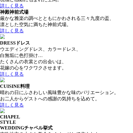
詳しく見る
神殿
神前式場
厳かな雅楽の調べとともにかわされる三々九度の盃、
凛とした空気に満ちた神前式場。
詳しく見る
DRESS
ドレス
ウエディングドレス、カラードレス、
白無垢に色打掛け…
たくさんの衣裳との出会いは、
花嫁の心をワクワクさせます。
詳しく見る
CUISINE
料理
晴れの日にふさわしい風味豊かな味のバリエーション。
お二人からゲストへの感謝の気持ちを込めて。
詳しく見る
CHAPEL
STYLE
WEDDING
チャペル挙式