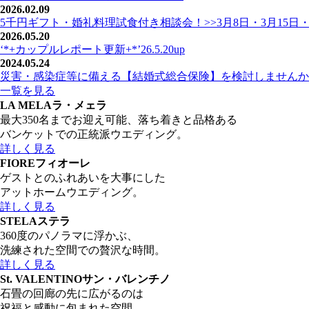
2026.02.09
5千円ギフト・婚礼料理試食付き相談会！>>3月8日・3月15日・
2026.05.20
‘*+カップルレポート更新+*’26.5.20up
2024.05.24
災害・感染症等に備える【結婚式総合保険】を検討しませんか
一覧を見る
LA MELA
ラ・メェラ
最大350名までお迎え可能、落ち着きと品格ある
バンケットでの正統派ウエディング。
詳しく見る
FIORE
フィオーレ
ゲストとのふれあいを大事にした
アットホームウエディング。
詳しく見る
STELA
ステラ
360度のパノラマに浮かぶ、
洗練された空間での贅沢な時間。
詳しく見る
St. VALENTINO
サン・バレンチノ
石畳の回廊の先に広がるのは
祝福と感動に包まれた空間。