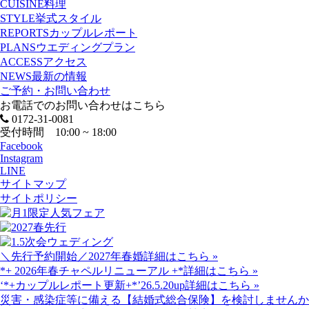
CUISINE
料理
STYLE
挙式スタイル
REPORTS
カップルレポート
PLANS
ウエディングプラン
ACCESS
アクセス
NEWS
最新の情報
ご予約・お問い合わせ
お電話でのお問い合わせはこちら
0172-31-0081
受付時間 10:00 ~ 18:00
Facebook
Instagram
LINE
サイトマップ
サイトポリシー
＼先行予約開始／2027年春婚
詳細はこちら »
*+ 2026年春チャペルリニューアル +*
詳細はこちら »
‘*+カップルレポート更新+*’26.5.20up
詳細はこちら »
災害・感染症等に備える【結婚式総合保険】を検討しませんか