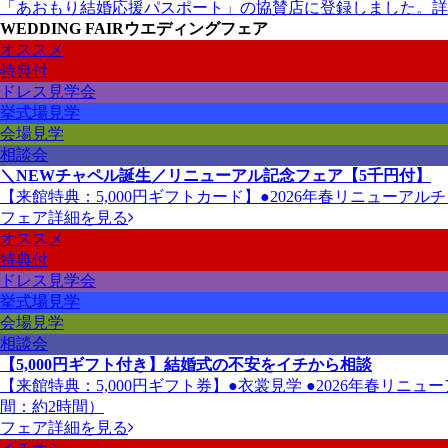
「あおもり結婚応援パスポート」の協賛店に登録しました。
詳
WEDDING FAIR
ウエディングフェア
オススメ
特典付
ドレス見学会
挙式場見学
会場見学
相談会
＼NEWチャペル誕生／リニューアル記念フェア【5千円付】
【来館特典：5,000円ギフトカード】●2026年春リニューアル
フェア詳細を見る
オススメ
特典付
ドレス見学会
挙式場見学
会場見学
相談会
【5,000円ギフト付き】結婚式の不安をイチから相談
【来館特典：5,000円ギフト券】●衣裳見学 ●2026年春リ
間：約2時間）
フェア詳細を見る