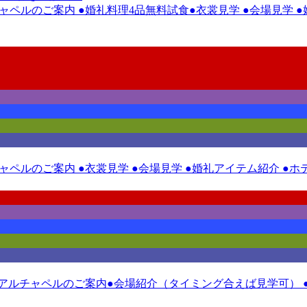
ルチャペルのご案内 ●婚礼料理4品無料試食●衣裳見学 ●会場見学
ルチャペルのご案内 ●衣裳見学 ●会場見学 ●婚礼アイテム紹介 
ニューアルチャペルのご案内●会場紹介（タイミング合えば見学可） 