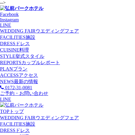
-->
Facebook
Instagram
LINE
WEDDING FAIR
ウエディングフェア
FACILITIES
施設
DRESS
ドレス
CUISINE
料理
STYLE
挙式スタイル
REPORTS
カップルレポート
PLAN
プラン
ACCESS
アクセス
NEWS
最新の情報
0172-31-0081
ご予約・お問い合わせ
LINE
TOP
トップ
WEDDING FAIR
ウエディングフェア
FACILITIES
施設
DRESS
ドレス