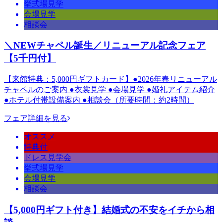
挙式場見学
会場見学
相談会
＼NEWチャペル誕生／リニューアル記念フェア
【5千円付】
【来館特典：5,000円ギフトカード】●2026年春リニューアル
チャペルのご案内 ●衣裳見学 ●会場見学 ●婚礼アイテム紹介
●ホテル付帯設備案内 ●相談会（所要時間：約2時間）
フェア詳細を見る
オススメ
特典付
ドレス見学会
挙式場見学
会場見学
相談会
【5,000円ギフト付き】結婚式の不安をイチから相