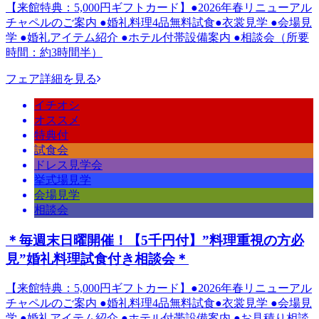
【来館特典：5,000円ギフトカード】●2026年春リニューアル
チャペルのご案内 ●婚礼料理4品無料試食●衣裳見学 ●会場見
学 ●婚礼アイテム紹介 ●ホテル付帯設備案内 ●相談会（所要
時間：約3時間半）
フェア詳細を見る
イチオシ
オススメ
特典付
試食会
ドレス見学会
挙式場見学
会場見学
相談会
＊毎週末日曜開催！【5千円付】”料理重視の方必
見”婚礼料理試食付き相談会＊
【来館特典：5,000円ギフトカード】●2026年春リニューアル
チャペルのご案内 ●婚礼料理4品無料試食●衣裳見学 ●会場見
学 ●婚礼アイテム紹介 ●ホテル付帯設備案内 ●お見積り相談