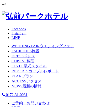
-->
Facebook
Instagram
LINE
WEDDING FAIR
ウエディングフェア
FACILITIES
施設
DRESS
ドレス
CUISINE
料理
STYLE
挙式スタイル
REPORTS
カップルレポート
PLAN
プラン
ACCESS
アクセス
NEWS
最新の情報
0172-31-0081
ご予約・お問い合わせ