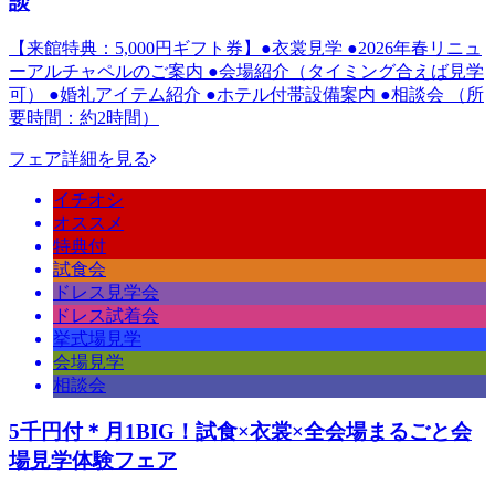
談
【来館特典：5,000円ギフト券】●衣裳見学 ●2026年春リニュ
ーアルチャペルのご案内 ●会場紹介（タイミング合えば見学
可） ●婚礼アイテム紹介 ●ホテル付帯設備案内 ●相談会 （所
要時間：約2時間）
フェア詳細を見る
イチオシ
オススメ
特典付
試食会
ドレス見学会
ドレス試着会
挙式場見学
会場見学
相談会
5千円付＊月1BIG！試食×衣裳×全会場まるごと会
場見学体験フェア