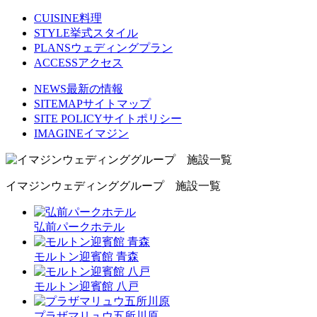
CUISINE
料理
STYLE
挙式スタイル
PLANS
ウェディングプラン
ACCESS
アクセス
NEWS
最新の情報
SITEMAP
サイトマップ
SITE POLICY
サイトポリシー
IMAGINE
イマジン
イマジンウェディンググループ 施設一覧
弘前パークホテル
モルトン迎賓館 青森
モルトン迎賓館 八戸
プラザマリュウ五所川原