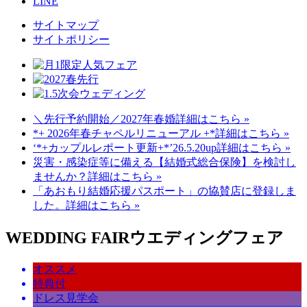
LINE
サイトマップ
サイトポリシー
＼先行予約開始／2027年春婚
詳細はこちら »
*+ 2026年春チャペルリニューアル +*
詳細はこちら »
‘*+カップルレポート更新+*’26.5.20up
詳細はこちら »
災害・感染症等に備える【結婚式総合保険】を検討し
ませんか？
詳細はこちら »
「あおもり結婚応援パスポート」の協賛店に登録しま
した。
詳細はこちら »
WEDDING FAIR
ウエディングフェア
オススメ
特典付
ドレス見学会