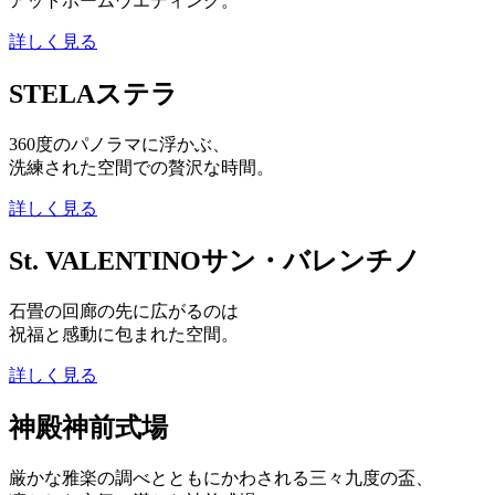
アットホームウエディング。
詳しく見る
STELA
ステラ
360度のパノラマに浮かぶ、
洗練された空間での贅沢な時間。
詳しく見る
St. VALENTINO
サン・バレンチノ
石畳の回廊の先に広がるのは
祝福と感動に包まれた空間。
詳しく見る
神殿
神前式場
厳かな雅楽の調べとともにかわされる三々九度の盃、