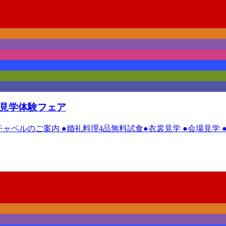
場見学体験フェア
ルチャペルのご案内 ●婚礼料理4品無料試食●衣裳見学 ●会場見学