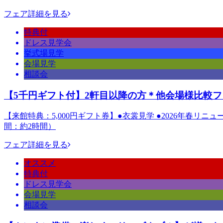
フェア詳細を見る
特典付
ドレス見学会
挙式場見学
会場見学
相談会
【5千円ギフト付】2軒目以降の方＊他会場様比較フ
【来館特典：5,000円ギフト券】●衣裳見学 ●2026年春リ
間：約2時間）
フェア詳細を見る
オススメ
特典付
ドレス見学会
会場見学
相談会