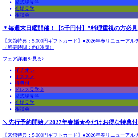
挙式場見学
会場見学
相談会
＊毎週末日曜開催！【5千円付】”料理重視の方必見
【来館特典：5,000円ギフトカード】●2026年春リニューア
（所要時間：約3時間）
フェア詳細を見る
イチオシ
オススメ
特典付
ドレス見学会
挙式場見学
会場見学
相談会
＼先行予約開始／2027年春婚★今だけお得な特典
【来館特典：5,000円ギフトカード】●2026年春リニューア