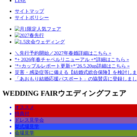
LINE
サイトマップ
サイトポリシー
＼先行予約開始／2027年春婚
詳細はこちら »
*+ 2026年春チャペルリニューアル +*
詳細はこちら »
‘*+カップルレポート更新+*’26.5.20up
詳細はこちら »
災害・感染症等に備える【結婚式総合保険】を検討しま
「あおもり結婚応援パスポート」の協賛店に登録しまし
WEDDING FAIR
ウエディングフェア
オススメ
特典付
ドレス見学会
挙式場見学
会場見学