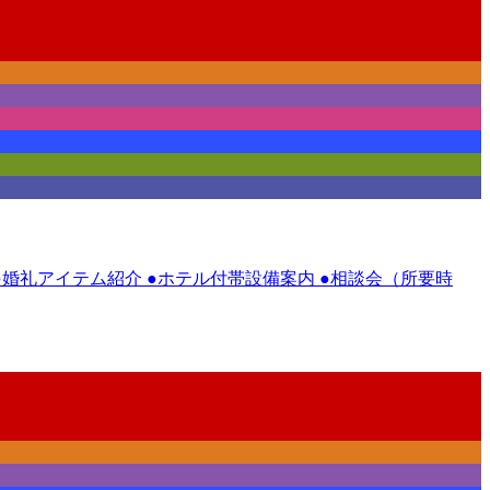
 ●婚礼アイテム紹介 ●ホテル付帯設備案内 ●相談会（所要時