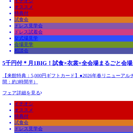
イチオシ
オススメ
特典付
試食会
ドレス見学会
ドレス試着会
挙式場見学
会場見学
相談会
5千円付＊月1BIG！試食×衣裳×全会場まるごと会
【来館特典：5,000円ギフトカード】●2026年春リニューア
間：約3時間半）
フェア詳細を見る
イチオシ
オススメ
特典付
試食会
ドレス見学会