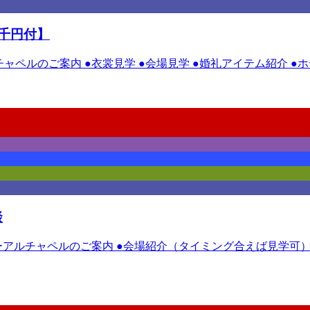
千円付】
ルチャペルのご案内 ●衣裳見学 ●会場見学 ●婚礼アイテム紹介 
談
ニューアルチャペルのご案内 ●会場紹介（タイミング合えば見学可）