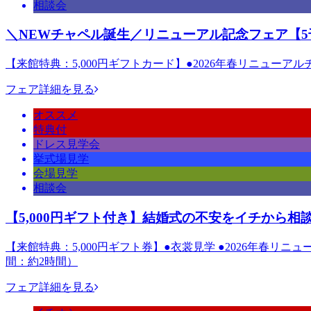
相談会
＼NEWチャペル誕生／リニューアル記念フェア【5
【来館特典：5,000円ギフトカード】●2026年春リニューア
フェア詳細を見る
オススメ
特典付
ドレス見学会
挙式場見学
会場見学
相談会
【5,000円ギフト付き】結婚式の不安をイチから相
【来館特典：5,000円ギフト券】●衣裳見学 ●2026年春リ
間：約2時間）
フェア詳細を見る