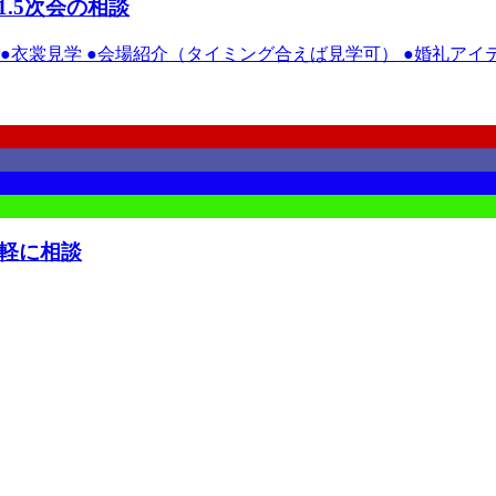
.5次会の相談
衣裳見学 ●会場紹介（タイミング合えば見学可） ●婚礼アイテ
気軽に相談