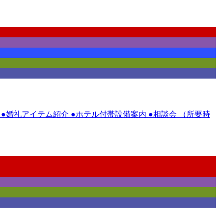
 ●婚礼アイテム紹介 ●ホテル付帯設備案内 ●相談会 （所要時