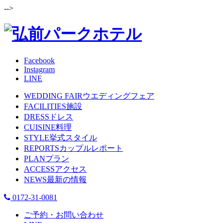
-->
Facebook
Instagram
LINE
WEDDING FAIR
ウエディングフェア
FACILITIES
施設
DRESS
ドレス
CUISINE
料理
STYLE
挙式スタイル
REPORTS
カップルレポート
PLAN
プラン
ACCESS
アクセス
NEWS
最新の情報
0172-31-0081
ご予約・お問い合わせ