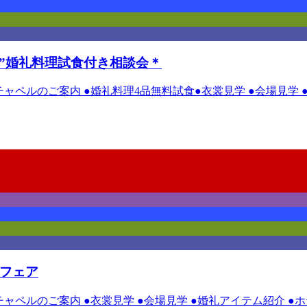
”婚礼料理試食付き相談会＊
ルチャペルのご案内 ●婚礼料理4品無料試食●衣裳見学 ●会場見学
付フェア
ルチャペルのご案内 ●衣裳見学 ●会場見学 ●婚礼アイテム紹介 