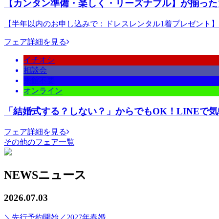
【カンタン準備・楽しく・リーズナブル】が揃った1
【半年以内のお申し込みで：ドレスレンタル1着プレゼント】●
フェア詳細を見る
イチオシ
相談会
来館不要
オンライン
「結婚式する？しない？」からでもOK！LINEで
フェア詳細を見る
その他のフェア一覧
NEWS
ニュース
2026.07.03
＼先行予約開始／2027年春婚