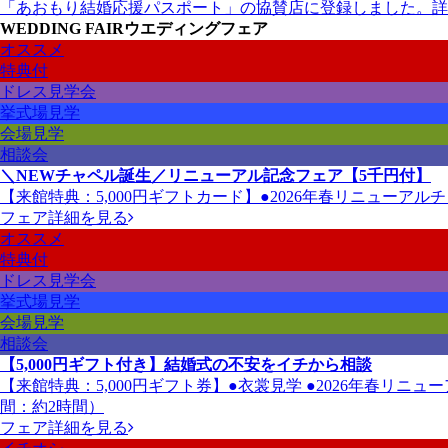
「あおもり結婚応援パスポート」の協賛店に登録しました。
詳
WEDDING FAIR
ウエディングフェア
オススメ
特典付
ドレス見学会
挙式場見学
会場見学
相談会
＼NEWチャペル誕生／リニューアル記念フェア【5千円付】
【来館特典：5,000円ギフトカード】●2026年春リニューアル
フェア詳細を見る
オススメ
特典付
ドレス見学会
挙式場見学
会場見学
相談会
【5,000円ギフト付き】結婚式の不安をイチから相談
【来館特典：5,000円ギフト券】●衣裳見学 ●2026年春リ
間：約2時間）
フェア詳細を見る