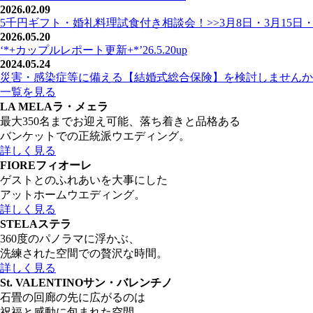
2026.02.09
5千円ギフト・婚礼料理試食付き相談会！>>3月8日・3月15日・
2026.05.20
‘*+カップルレポート更新+*’26.5.20up
2024.05.24
災害・感染症等に備える【結婚式総合保険】を検討しませんか
一覧を見る
LA MELA
ラ・メェラ
最大350名までお迎え可能、落ち着きと品格ある
バンケットでの正統派ウエディング。
詳しく見る
FIORE
フィオーレ
ゲストとのふれあいを大事にした
アットホームウエディング。
詳しく見る
STELA
ステラ
360度のパノラマに浮かぶ、
洗練された空間での贅沢な時間。
詳しく見る
St. VALENTINO
サン・バレンチノ
石畳の回廊の先に広がるのは
祝福と感動に包まれた空間。