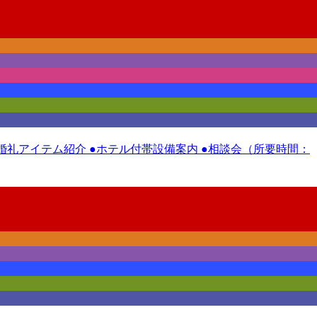
 ●婚礼アイテム紹介 ●ホテル付帯設備案内 ●相談会（所要時間：