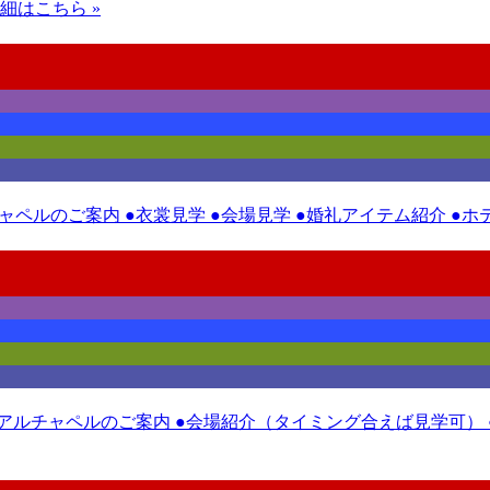
細はこちら »
チャペルのご案内 ●衣裳見学 ●会場見学 ●婚礼アイテム紹介 ●
ニューアルチャペルのご案内 ●会場紹介（タイミング合えば見学可）