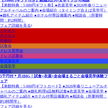
【5,000円ギフト付き】結婚式の不安をイチから相談
【来館特典：5,000円ギフト券】●衣裳見学 ●2026年春リニュー
アルチャペルのご案内 ●会場紹介（タイミング合えば見学可）
●婚礼アイテム紹介 ●ホテル付帯設備案内 ●相談会 （所要時
間：約2時間）
フェア詳細を見る
イチオシ
オススメ
特典付
試食会
ドレス見学会
ドレス試着会
挙式場見学
会場見学
相談会
5千円付＊月1BIG！試食×衣裳×全会場まるごと会場見学体験フ
ェア
【来館特典：5,000円ギフトカード】●2026年春リニューアルチ
ャペルのご案内 ●婚礼料理4品無料試食●衣裳見学 ●会場見学 ●
婚礼アイテム紹介 ●ホテル付帯設備案内 ●相談会（所要時間：
約3時間半）
フェア詳細を見る