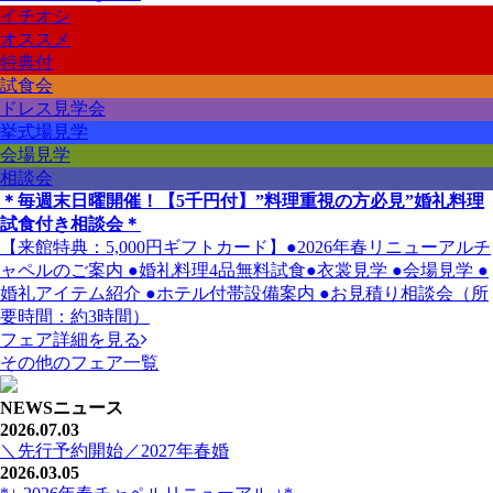
イチオシ
オススメ
特典付
試食会
ドレス見学会
挙式場見学
会場見学
相談会
＊毎週末日曜開催！【5千円付】”料理重視の方必見”婚礼料理
試食付き相談会＊
【来館特典：5,000円ギフトカード】●2026年春リニューアルチ
ャペルのご案内 ●婚礼料理4品無料試食●衣裳見学 ●会場見学 ●
婚礼アイテム紹介 ●ホテル付帯設備案内 ●お見積り相談会（所
要時間：約3時間）
フェア詳細を見る
その他のフェア一覧
NEWS
ニュース
2026.07.03
＼先行予約開始／2027年春婚
2026.03.05