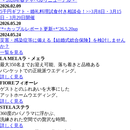
*+ 2026年春チャペルリニューアル +*
2026.02.09
5千円ギフト・婚礼料理試食付き相談会！>>3月8日・3月15
日・3月29日開催
2026.05.20
‘*+カップルレポート更新+*’26.5.20up
2024.05.24
災害・感染症等に備える【結婚式総合保険】を検討しません
か？
一覧を見る
LA MELA
ラ・メェラ
最大350名までお迎え可能、落ち着きと品格ある
バンケットでの正統派ウエディング。
詳しく見る
FIORE
フィオーレ
ゲストとのふれあいを大事にした
アットホームウエディング。
詳しく見る
STELA
ステラ
360度のパノラマに浮かぶ、
洗練された空間での贅沢な時間。
詳しく見る