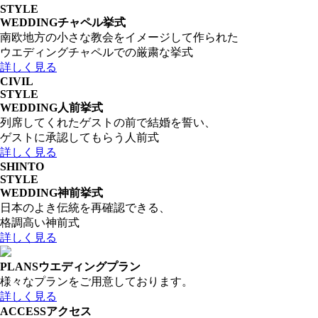
STYLE
WEDDING
チャペル挙式
南欧地方の小さな教会をイメージして作られた
ウエディングチャペルでの厳粛な挙式
詳しく見る
CIVIL
STYLE
WEDDING
人前挙式
列席してくれたゲストの前で結婚を誓い、
ゲストに承認してもらう人前式
詳しく見る
SHINTO
STYLE
WEDDING
神前挙式
日本のよき伝統を再確認できる、
格調高い神前式
詳しく見る
PLANS
ウエディングプラン
様々なプランをご用意しております。
詳しく見る
ACCESS
アクセス