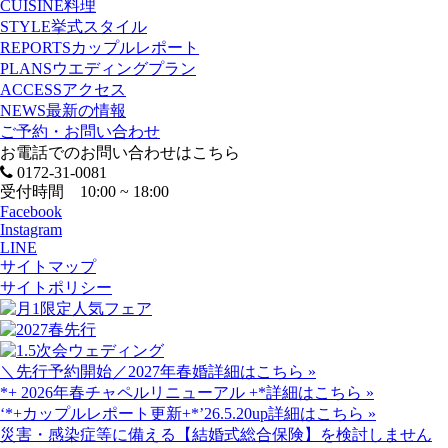
CUISINE
料理
STYLE
挙式スタイル
REPORTS
カップルレポート
PLANS
ウエディングプラン
ACCESS
アクセス
NEWS
最新の情報
ご予約・お問い合わせ
お電話でのお問い合わせはこちら
0172-31-0081
受付時間 10:00 ~ 18:00
Facebook
Instagram
LINE
サイトマップ
サイトポリシー
＼先行予約開始／2027年春婚
詳細はこちら »
*+ 2026年春チャペルリニューアル +*
詳細はこちら »
‘*+カップルレポート更新+*’26.5.20up
詳細はこちら »
災害・感染症等に備える【結婚式総合保険】を検討しません