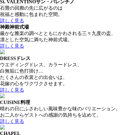
St. VALENTINO
サン・バレンチノ
石畳の回廊の先に広がるのは
祝福と感動に包まれた空間。
詳しく見る
神殿
神前式場
厳かな雅楽の調べとともにかわされる三々九度の盃、
凛とした空気に満ちた神前式場。
詳しく見る
DRESS
ドレス
ウエディングドレス、カラードレス、
白無垢に色打掛け…
たくさんの衣裳との出会いは、
花嫁の心をワクワクさせます。
詳しく見る
CUISINE
料理
晴れの日にふさわしい風味豊かな味のバリエーション。
お二人からゲストへの感謝の気持ちを込めて。
詳しく見る
CHAPEL