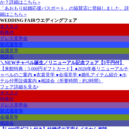
か？
詳細はこちら »
「あおもり結婚応援パスポート」の協賛店に登録しました。
詳
細はこちら »
WEDDING FAIR
ウエディングフェア
オススメ
特典付
ドレス見学会
挙式場見学
会場見学
相談会
＼NEWチャペル誕生／リニューアル記念フェア【5千円付】
【来館特典：5,000円ギフトカード】●2026年春リニューアルチ
ャペルのご案内 ●衣裳見学 ●会場見学 ●婚礼アイテム紹介 ●ホ
テル付帯設備案内 ●相談会（所要時間：約2時間）
フェア詳細を見る
オススメ
特典付
ドレス見学会
挙式場見学
会場見学
相談会