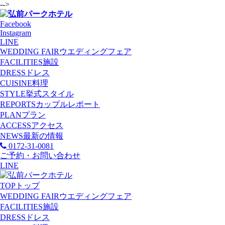
-->
Facebook
Instagram
LINE
WEDDING FAIR
ウエディングフェア
FACILITIES
施設
DRESS
ドレス
CUISINE
料理
STYLE
挙式スタイル
REPORTS
カップルレポート
PLAN
プラン
ACCESS
アクセス
NEWS
最新の情報
0172-31-0081
ご予約・お問い合わせ
LINE
TOP
トップ
WEDDING FAIR
ウエディングフェア
FACILITIES
施設
DRESS
ドレス