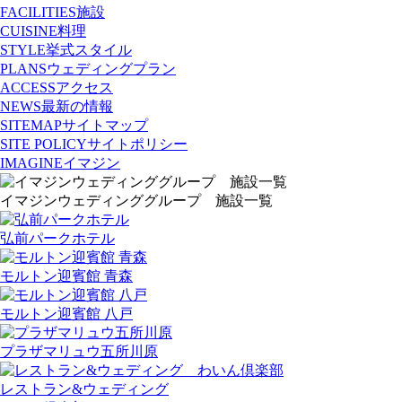
FACILITIES
施設
CUISINE
料理
STYLE
挙式スタイル
PLANS
ウェディングプラン
ACCESS
アクセス
NEWS
最新の情報
SITEMAP
サイトマップ
SITE POLICY
サイトポリシー
IMAGINE
イマジン
イマジンウェディンググループ 施設一覧
弘前パークホテル
モルトン迎賓館 青森
モルトン迎賓館 八戸
プラザマリュウ五所川原
レストラン&ウェディング