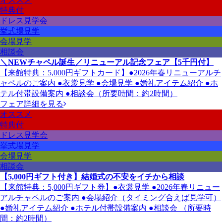
特典付
ドレス見学会
挙式場見学
会場見学
相談会
＼NEWチャペル誕生／リニューアル記念フェア【5千円付】
【来館特典：5,000円ギフトカード】●2026年春リニューアルチ
ャペルのご案内 ●衣裳見学 ●会場見学 ●婚礼アイテム紹介 ●ホ
テル付帯設備案内 ●相談会（所要時間：約2時間）
フェア詳細を見る
オススメ
特典付
ドレス見学会
挙式場見学
会場見学
相談会
【5,000円ギフト付き】結婚式の不安をイチから相談
【来館特典：5,000円ギフト券】●衣裳見学 ●2026年春リニュー
アルチャペルのご案内 ●会場紹介（タイミング合えば見学可）
●婚礼アイテム紹介 ●ホテル付帯設備案内 ●相談会 （所要時
間：約2時間）