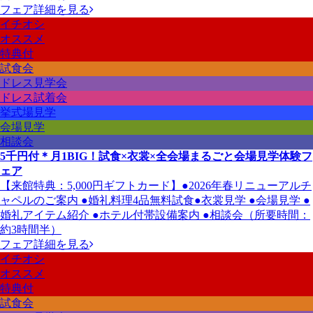
フェア詳細を見る
イチオシ
オススメ
特典付
試食会
ドレス見学会
ドレス試着会
挙式場見学
会場見学
相談会
5千円付＊月1BIG！試食×衣裳×全会場まるごと会場見学体験フ
ェア
【来館特典：5,000円ギフトカード】●2026年春リニューアルチ
ャペルのご案内 ●婚礼料理4品無料試食●衣裳見学 ●会場見学 ●
婚礼アイテム紹介 ●ホテル付帯設備案内 ●相談会（所要時間：
約3時間半）
フェア詳細を見る
イチオシ
オススメ
特典付
試食会