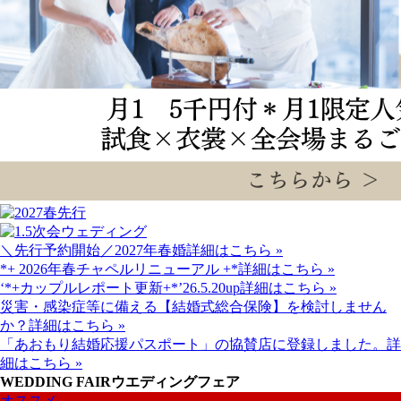
＼先行予約開始／2027年春婚
詳細はこちら »
*+ 2026年春チャペルリニューアル +*
詳細はこちら »
‘*+カップルレポート更新+*’26.5.20up
詳細はこちら »
災害・感染症等に備える【結婚式総合保険】を検討しません
か？
詳細はこちら »
「あおもり結婚応援パスポート」の協賛店に登録しました。
詳
細はこちら »
WEDDING FAIR
ウエディングフェア
オススメ