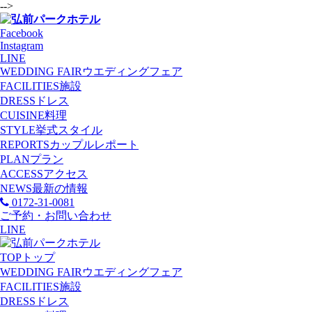
-->
Facebook
Instagram
LINE
WEDDING FAIR
ウエディングフェア
FACILITIES
施設
DRESS
ドレス
CUISINE
料理
STYLE
挙式スタイル
REPORTS
カップルレポート
PLAN
プラン
ACCESS
アクセス
NEWS
最新の情報
0172-31-0081
ご予約・お問い合わせ
LINE
TOP
トップ
WEDDING FAIR
ウエディングフェア
FACILITIES
施設
DRESS
ドレス