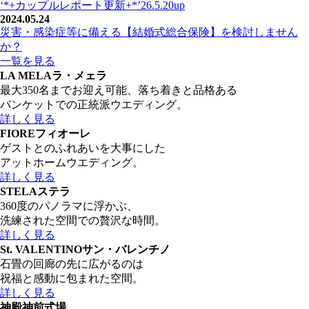
‘*+カップルレポート更新+*’26.5.20up
2024.05.24
災害・感染症等に備える【結婚式総合保険】を検討しません
か？
一覧を見る
LA MELA
ラ・メェラ
最大350名までお迎え可能、落ち着きと品格ある
バンケットでの正統派ウエディング。
詳しく見る
FIORE
フィオーレ
ゲストとのふれあいを大事にした
アットホームウエディング。
詳しく見る
STELA
ステラ
360度のパノラマに浮かぶ、
洗練された空間での贅沢な時間。
詳しく見る
St. VALENTINO
サン・バレンチノ
石畳の回廊の先に広がるのは
祝福と感動に包まれた空間。
詳しく見る
神殿
神前式場