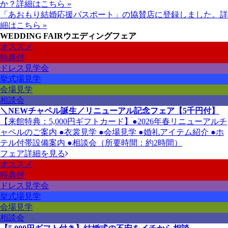
か？
詳細はこちら »
「あおもり結婚応援パスポート」の協賛店に登録しました。
詳
細はこちら »
WEDDING FAIR
ウエディングフェア
オススメ
特典付
ドレス見学会
挙式場見学
会場見学
相談会
＼NEWチャペル誕生／リニューアル記念フェア【5千円付】
【来館特典：5,000円ギフトカード】●2026年春リニューアルチ
ャペルのご案内 ●衣裳見学 ●会場見学 ●婚礼アイテム紹介 ●ホ
テル付帯設備案内 ●相談会（所要時間：約2時間）
フェア詳細を見る
オススメ
特典付
ドレス見学会
挙式場見学
会場見学
相談会