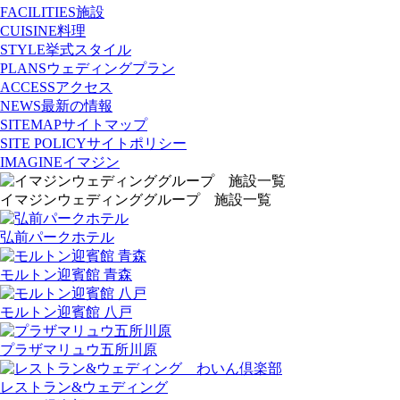
FACILITIES
施設
CUISINE
料理
STYLE
挙式スタイル
PLANS
ウェディングプラン
ACCESS
アクセス
NEWS
最新の情報
SITEMAP
サイトマップ
SITE POLICY
サイトポリシー
IMAGINE
イマジン
イマジンウェディンググループ 施設一覧
弘前パークホテル
モルトン迎賓館 青森
モルトン迎賓館 八戸
プラザマリュウ五所川原
レストラン&ウェディング