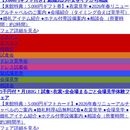
【5,000円ギフト付き】結婚式の不安をイチから相談
【来館特典：5,000円ギフト券】●衣裳見学 ●2026年春リニュー
アルチャペルのご案内 ●会場紹介（タイミング合えば見学可）
●婚礼アイテム紹介 ●ホテル付帯設備案内 ●相談会 （所要時
間：約2時間）
フェア詳細を見る
イチオシ
オススメ
特典付
試食会
ドレス見学会
ドレス試着会
挙式場見学
会場見学
相談会
5千円付＊月1BIG！試食×衣裳×全会場まるごと会場見学体験フ
ェア
【来館特典：5,000円ギフトカード】●2026年春リニューアルチ
ャペルのご案内 ●婚礼料理4品無料試食●衣裳見学 ●会場見学 ●
婚礼アイテム紹介 ●ホテル付帯設備案内 ●相談会（所要時間：
約3時間半）
フェア詳細を見る