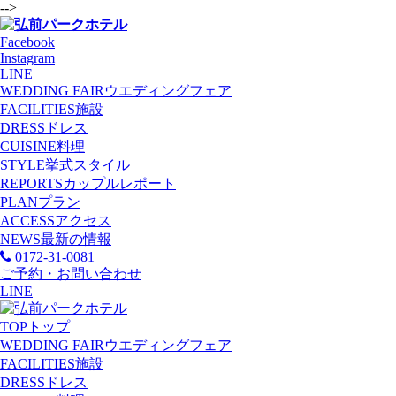
-->
Facebook
Instagram
LINE
WEDDING FAIR
ウエディングフェア
FACILITIES
施設
DRESS
ドレス
CUISINE
料理
STYLE
挙式スタイル
REPORTS
カップルレポート
PLAN
プラン
ACCESS
アクセス
NEWS
最新の情報
0172-31-0081
ご予約・お問い合わせ
LINE
TOP
トップ
WEDDING FAIR
ウエディングフェア
FACILITIES
施設
DRESS
ドレス