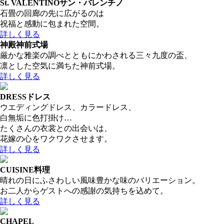
St. VALENTINO
サン・バレンチノ
石畳の回廊の先に広がるのは
祝福と感動に包まれた空間。
詳しく見る
神殿
神前式場
厳かな雅楽の調べとともにかわされる三々九度の盃、
凛とした空気に満ちた神前式場。
詳しく見る
DRESS
ドレス
ウエディングドレス、カラードレス、
白無垢に色打掛け…
たくさんの衣裳との出会いは、
花嫁の心をワクワクさせます。
詳しく見る
CUISINE
料理
晴れの日にふさわしい風味豊かな味のバリエーション。
お二人からゲストへの感謝の気持ちを込めて。
詳しく見る
CHAPEL