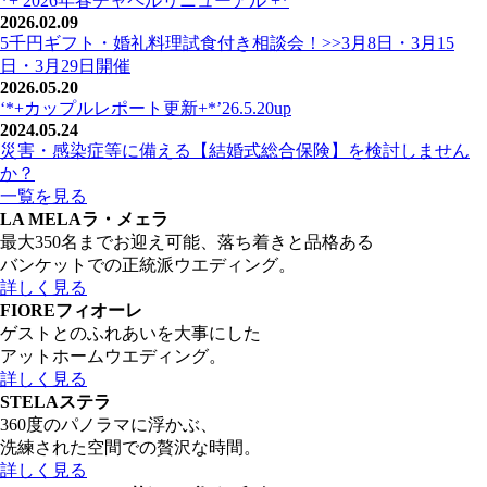
*+ 2026年春チャペルリニューアル +*
2026.02.09
5千円ギフト・婚礼料理試食付き相談会！>>3月8日・3月15
日・3月29日開催
2026.05.20
‘*+カップルレポート更新+*’26.5.20up
2024.05.24
災害・感染症等に備える【結婚式総合保険】を検討しません
か？
一覧を見る
LA MELA
ラ・メェラ
最大350名までお迎え可能、落ち着きと品格ある
バンケットでの正統派ウエディング。
詳しく見る
FIORE
フィオーレ
ゲストとのふれあいを大事にした
アットホームウエディング。
詳しく見る
STELA
ステラ
360度のパノラマに浮かぶ、
洗練された空間での贅沢な時間。
詳しく見る