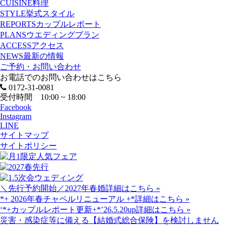
CUISINE
料理
STYLE
挙式スタイル
REPORTS
カップルレポート
PLANS
ウエディングプラン
ACCESS
アクセス
NEWS
最新の情報
ご予約・お問い合わせ
お電話でのお問い合わせはこちら
0172-31-0081
受付時間 10:00 ~ 18:00
Facebook
Instagram
LINE
サイトマップ
サイトポリシー
＼先行予約開始／2027年春婚
詳細はこちら »
*+ 2026年春チャペルリニューアル +*
詳細はこちら »
‘*+カップルレポート更新+*’26.5.20up
詳細はこちら »
災害・感染症等に備える【結婚式総合保険】を検討しません