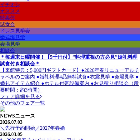
イチオシ
オススメ
特典付
試食会
ドレス見学会
挙式場見学
会場見学
相談会
＊毎週末日曜開催！【5千円付】”料理重視の方必見”婚礼料理
試食付き相談会＊
【来館特典：5,000円ギフトカード】●2026年春リニューアルチ
ャペルのご案内 ●婚礼料理4品無料試食●衣裳見学 ●会場見学 ●
婚礼アイテム紹介 ●ホテル付帯設備案内 ●お見積り相談会（所
要時間：約3時間）
フェア詳細を見る
その他のフェア一覧
NEWS
ニュース
2026.07.03
＼先行予約開始／2027年春婚
2026.03.05