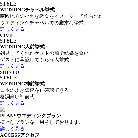
STYLE
WEDDING
チャペル挙式
南欧地方の小さな教会をイメージして作られた
ウエディングチャペルでの厳粛な挙式
詳しく見る
CIVIL
STYLE
WEDDING
人前挙式
列席してくれたゲストの前で結婚を誓い、
ゲストに承認してもらう人前式
詳しく見る
SHINTO
STYLE
WEDDING
神前挙式
日本のよき伝統を再確認できる、
格調高い神前式
詳しく見る
PLANS
ウエディングプラン
様々なプランをご用意しております。
詳しく見る
ACCESS
アクセス