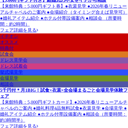
【5,000円ギフト付き】結婚式の不安をイチから相談
【来館特典：5,000円ギフト券】●衣裳見学 ●2026年春リニュー
アルチャペルのご案内 ●会場紹介（タイミング合えば見学可）
●婚礼アイテム紹介 ●ホテル付帯設備案内 ●相談会 （所要時
間：約2時間）
フェア詳細を見る
イチオシ
オススメ
特典付
試食会
ドレス見学会
ドレス試着会
挙式場見学
会場見学
相談会
5千円付＊月1BIG！試食×衣裳×全会場まるごと会場見学体験フ
ェア
【来館特典：5,000円ギフトカード】●2026年春リニューアルチ
ャペルのご案内 ●婚礼料理4品無料試食●衣裳見学 ●会場見学 ●
婚礼アイテム紹介 ●ホテル付帯設備案内 ●相談会（所要時間：
約3時間半）
フェア詳細を見る