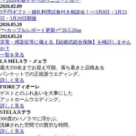
*+ 2026年春チャペルリニューアル +*
2026.02.09
5千円ギフト・婚礼料理試食付き相談会！>>3月8日・3月15
日・3月29日開催
2026.05.20
‘*+カップルレポート更新+*’26.5.20up
2024.05.24
災害・感染症等に備える【結婚式総合保険】を検討しません
か？
一覧を見る
LA MELA
ラ・メェラ
最大350名までお迎え可能、落ち着きと品格ある
バンケットでの正統派ウエディング。
詳しく見る
FIORE
フィオーレ
ゲストとのふれあいを大事にした
アットホームウエディング。
詳しく見る
STELA
ステラ
360度のパノラマに浮かぶ、
洗練された空間での贅沢な時間。
詳しく見る