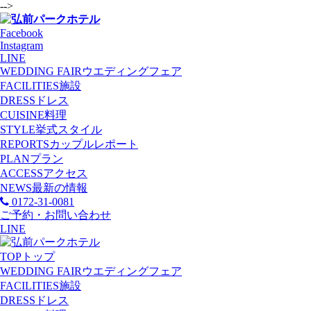
-->
Facebook
Instagram
LINE
WEDDING FAIR
ウエディングフェア
FACILITIES
施設
DRESS
ドレス
CUISINE
料理
STYLE
挙式スタイル
REPORTS
カップルレポート
PLAN
プラン
ACCESS
アクセス
NEWS
最新の情報
0172-31-0081
ご予約・お問い合わせ
LINE
TOP
トップ
WEDDING FAIR
ウエディングフェア
FACILITIES
施設
DRESS
ドレス