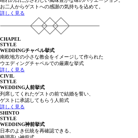
晴れの日にふさわしい風味豊かな味のバリエーション。
お二人からゲストへの感謝の気持ちを込めて。
詳しく見る
CHAPEL
STYLE
WEDDING
チャペル挙式
南欧地方の小さな教会をイメージして作られた
ウエディングチャペルでの厳粛な挙式
詳しく見る
CIVIL
STYLE
WEDDING
人前挙式
列席してくれたゲストの前で結婚を誓い、
ゲストに承認してもらう人前式
詳しく見る
SHINTO
STYLE
WEDDING
神前挙式
日本のよき伝統を再確認できる、
格調高い神前式