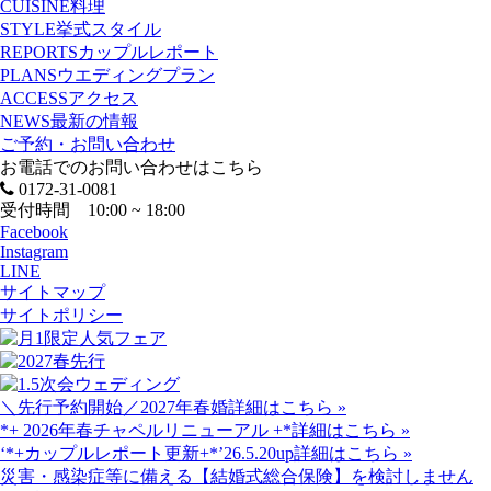
CUISINE
料理
STYLE
挙式スタイル
REPORTS
カップルレポート
PLANS
ウエディングプラン
ACCESS
アクセス
NEWS
最新の情報
ご予約・お問い合わせ
お電話でのお問い合わせはこちら
0172-31-0081
受付時間 10:00 ~ 18:00
Facebook
Instagram
LINE
サイトマップ
サイトポリシー
＼先行予約開始／2027年春婚
詳細はこちら »
*+ 2026年春チャペルリニューアル +*
詳細はこちら »
‘*+カップルレポート更新+*’26.5.20up
詳細はこちら »
災害・感染症等に備える【結婚式総合保険】を検討しません