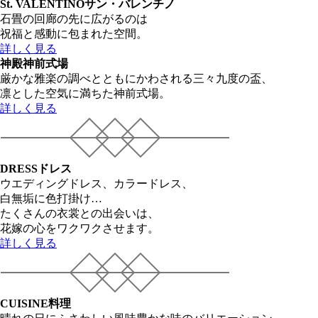
St. VALENTINO
サン・バレンチノ
石畳の回廊の先に広がるのは
祝福と感動に包まれた空間。
詳しく見る
神殿
神前式場
厳かな雅楽の調べとともにかわされる三々九度の盃、
凛とした空気に満ちた神前式場。
詳しく見る
DRESS
ドレス
ウエディングドレス、カラードレス、
白無垢に色打掛け…
たくさんの衣裳との出会いは、
花嫁の心をワクワクさせます。
詳しく見る
CUISINE
料理