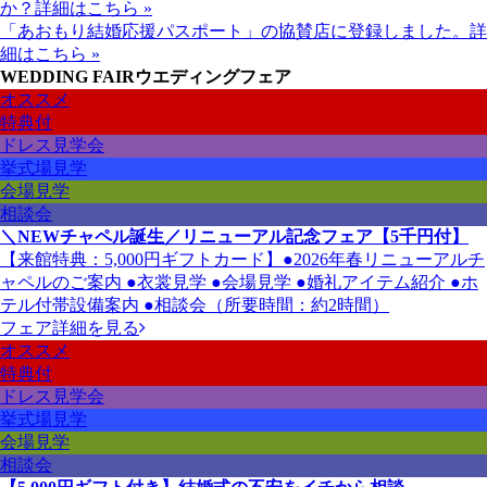
か？
詳細はこちら »
「あおもり結婚応援パスポート」の協賛店に登録しました。
詳
細はこちら »
WEDDING FAIR
ウエディングフェア
オススメ
特典付
ドレス見学会
挙式場見学
会場見学
相談会
＼NEWチャペル誕生／リニューアル記念フェア【5千円付】
【来館特典：5,000円ギフトカード】●2026年春リニューアルチ
ャペルのご案内 ●衣裳見学 ●会場見学 ●婚礼アイテム紹介 ●ホ
テル付帯設備案内 ●相談会（所要時間：約2時間）
フェア詳細を見る
オススメ
特典付
ドレス見学会
挙式場見学
会場見学
相談会