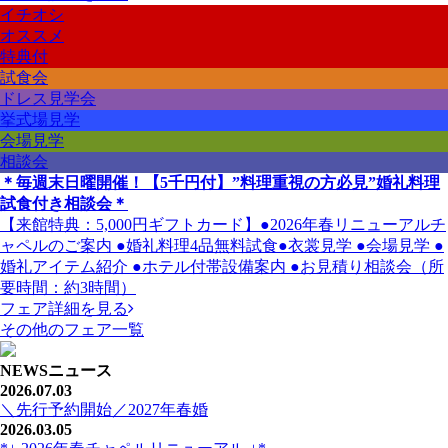
イチオシ
オススメ
特典付
試食会
ドレス見学会
挙式場見学
会場見学
相談会
＊毎週末日曜開催！【5千円付】”料理重視の方必見”婚礼料理
試食付き相談会＊
【来館特典：5,000円ギフトカード】●2026年春リニューアルチ
ャペルのご案内 ●婚礼料理4品無料試食●衣裳見学 ●会場見学 ●
婚礼アイテム紹介 ●ホテル付帯設備案内 ●お見積り相談会（所
要時間：約3時間）
フェア詳細を見る
その他のフェア一覧
NEWS
ニュース
2026.07.03
＼先行予約開始／2027年春婚
2026.03.05