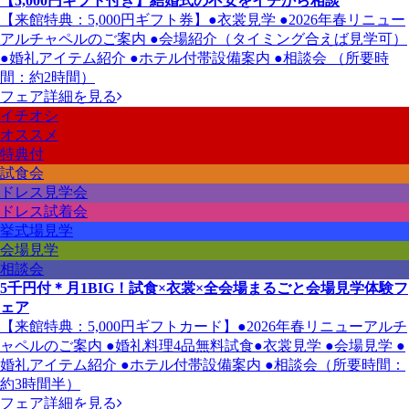
【5,000円ギフト付き】結婚式の不安をイチから相談
【来館特典：5,000円ギフト券】●衣裳見学 ●2026年春リニュー
アルチャペルのご案内 ●会場紹介（タイミング合えば見学可）
●婚礼アイテム紹介 ●ホテル付帯設備案内 ●相談会 （所要時
間：約2時間）
フェア詳細を見る
イチオシ
オススメ
特典付
試食会
ドレス見学会
ドレス試着会
挙式場見学
会場見学
相談会
5千円付＊月1BIG！試食×衣裳×全会場まるごと会場見学体験フ
ェア
【来館特典：5,000円ギフトカード】●2026年春リニューアルチ
ャペルのご案内 ●婚礼料理4品無料試食●衣裳見学 ●会場見学 ●
婚礼アイテム紹介 ●ホテル付帯設備案内 ●相談会（所要時間：
約3時間半）
フェア詳細を見る