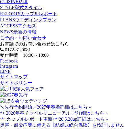
CUISINE
料理
STYLE
挙式スタイル
REPORTS
カップルレポート
PLANS
ウエディングプラン
ACCESS
アクセス
NEWS
最新の情報
ご予約・お問い合わせ
お電話でのお問い合わせはこちら
0172-31-0081
受付時間 10:00 ~ 18:00
Facebook
Instagram
LINE
サイトマップ
サイトポリシー
＼先行予約開始／2027年春婚
詳細はこちら »
*+ 2026年春チャペルリニューアル +*
詳細はこちら »
‘*+カップルレポート更新+*’26.5.20up
詳細はこちら »
災害・感染症等に備える【結婚式総合保険】を検討しません