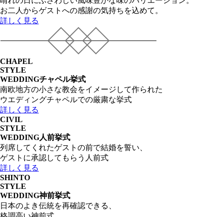
晴れの日にふさわしい風味豊かな味のバリエーション。
お二人からゲストへの感謝の気持ちを込めて。
詳しく見る
CHAPEL
STYLE
WEDDING
チャペル挙式
南欧地方の小さな教会をイメージして作られた
ウエディングチャペルでの厳粛な挙式
詳しく見る
CIVIL
STYLE
WEDDING
人前挙式
列席してくれたゲストの前で結婚を誓い、
ゲストに承認してもらう人前式
詳しく見る
SHINTO
STYLE
WEDDING
神前挙式
日本のよき伝統を再確認できる、
格調高い神前式