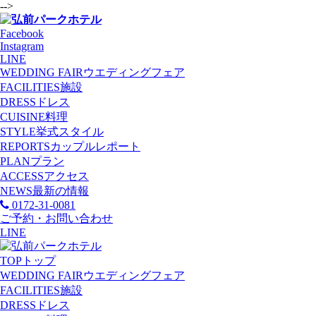
-->
Facebook
Instagram
LINE
WEDDING FAIR
ウエディングフェア
FACILITIES
施設
DRESS
ドレス
CUISINE
料理
STYLE
挙式スタイル
REPORTS
カップルレポート
PLAN
プラン
ACCESS
アクセス
NEWS
最新の情報
0172-31-0081
ご予約・お問い合わせ
LINE
TOP
トップ
WEDDING FAIR
ウエディングフェア
FACILITIES
施設
DRESS
ドレス