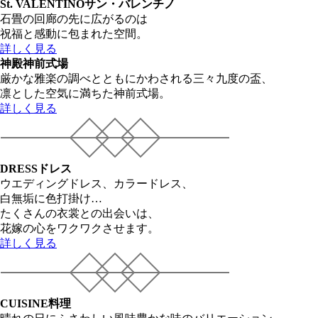
St. VALENTINO
サン・バレンチノ
石畳の回廊の先に広がるのは
祝福と感動に包まれた空間。
詳しく見る
神殿
神前式場
厳かな雅楽の調べとともにかわされる三々九度の盃、
凛とした空気に満ちた神前式場。
詳しく見る
DRESS
ドレス
ウエディングドレス、カラードレス、
白無垢に色打掛け…
たくさんの衣裳との出会いは、
花嫁の心をワクワクさせます。
詳しく見る
CUISINE
料理