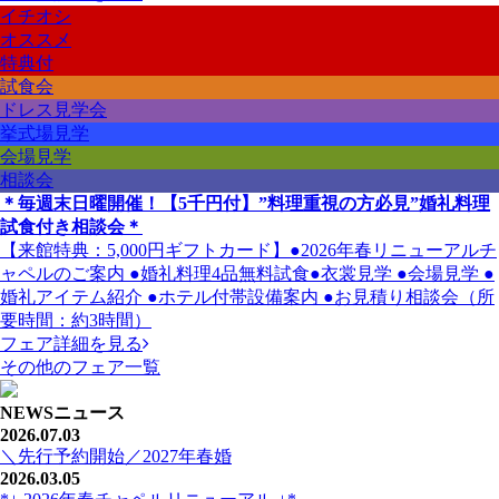
イチオシ
オススメ
特典付
試食会
ドレス見学会
挙式場見学
会場見学
相談会
＊毎週末日曜開催！【5千円付】”料理重視の方必見”婚礼料理
試食付き相談会＊
【来館特典：5,000円ギフトカード】●2026年春リニューアルチ
ャペルのご案内 ●婚礼料理4品無料試食●衣裳見学 ●会場見学 ●
婚礼アイテム紹介 ●ホテル付帯設備案内 ●お見積り相談会（所
要時間：約3時間）
フェア詳細を見る
その他のフェア一覧
NEWS
ニュース
2026.07.03
＼先行予約開始／2027年春婚
2026.03.05