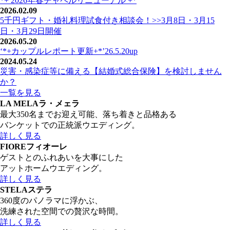
*+ 2026年春チャペルリニューアル +*
2026.02.09
5千円ギフト・婚礼料理試食付き相談会！>>3月8日・3月15
日・3月29日開催
2026.05.20
‘*+カップルレポート更新+*’26.5.20up
2024.05.24
災害・感染症等に備える【結婚式総合保険】を検討しません
か？
一覧を見る
LA MELA
ラ・メェラ
最大350名までお迎え可能、落ち着きと品格ある
バンケットでの正統派ウエディング。
詳しく見る
FIORE
フィオーレ
ゲストとのふれあいを大事にした
アットホームウエディング。
詳しく見る
STELA
ステラ
360度のパノラマに浮かぶ、
洗練された空間での贅沢な時間。
詳しく見る