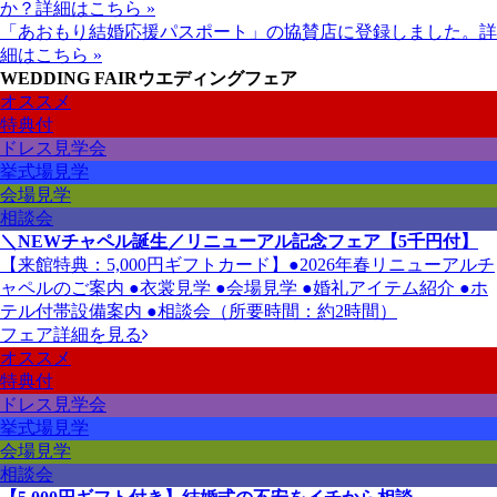
か？
詳細はこちら »
「あおもり結婚応援パスポート」の協賛店に登録しました。
詳
細はこちら »
WEDDING FAIR
ウエディングフェア
オススメ
特典付
ドレス見学会
挙式場見学
会場見学
相談会
＼NEWチャペル誕生／リニューアル記念フェア【5千円付】
【来館特典：5,000円ギフトカード】●2026年春リニューアルチ
ャペルのご案内 ●衣裳見学 ●会場見学 ●婚礼アイテム紹介 ●ホ
テル付帯設備案内 ●相談会（所要時間：約2時間）
フェア詳細を見る
オススメ
特典付
ドレス見学会
挙式場見学
会場見学
相談会