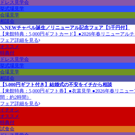
ドレス見学会
挙式場見学
会場見学
相談会
＼NEWチャペル誕生／リニューアル記念フェア【5千円付】
【来館特典：5,000円ギフトカード】●2026年春リニューアル
フェア詳細を見る
オススメ
特典付
ドレス見学会
挙式場見学
会場見学
相談会
【5,000円ギフト付き】結婚式の不安をイチから相談
【来館特典：5,000円ギフト券】●衣裳見学 ●2026年春リ
間：約2時間）
フェア詳細を見る
イチオシ
オススメ
特典付
試食会