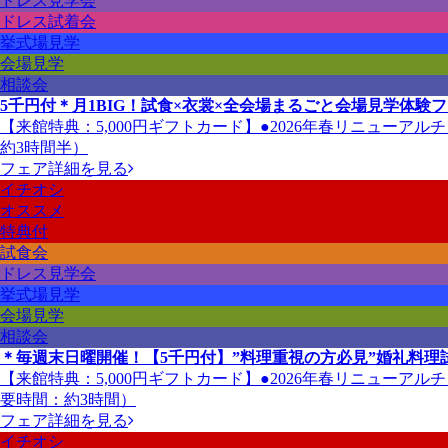
ドレス見学会
ドレス試着会
挙式場見学
会場見学
相談会
5千円付＊月1BIG！試食×衣裳×全会場まるごと会場見学体験
【来館特典：5,000円ギフトカード】●2026年春リニューア
約3時間半）
フェア詳細を見る
イチオシ
オススメ
特典付
試食会
ドレス見学会
挙式場見学
会場見学
相談会
＊毎週末日曜開催！【5千円付】”料理重視の方必見”婚礼料理
【来館特典：5,000円ギフトカード】●2026年春リニューア
要時間：約3時間）
フェア詳細を見る
イチオシ