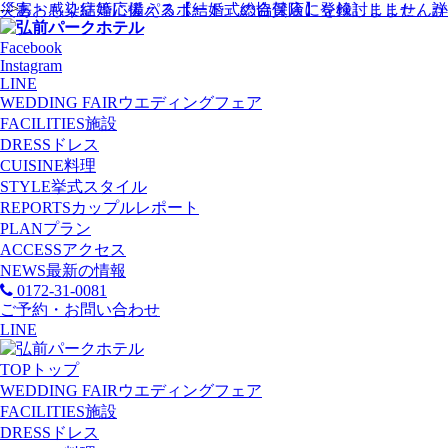
-->
災害・感染症等に備える【結婚式総合保険】を検討しませんか
「あおもり結婚応援パスポート」の協賛店に登録しました。
詳
Facebook
Instagram
LINE
WEDDING FAIR
ウエディングフェア
FACILITIES
施設
DRESS
ドレス
CUISINE
料理
STYLE
挙式スタイル
REPORTS
カップルレポート
PLAN
プラン
ACCESS
アクセス
NEWS
最新の情報
0172-31-0081
ご予約・お問い合わせ
LINE
TOP
トップ
WEDDING FAIR
ウエディングフェア
FACILITIES
施設
DRESS
ドレス