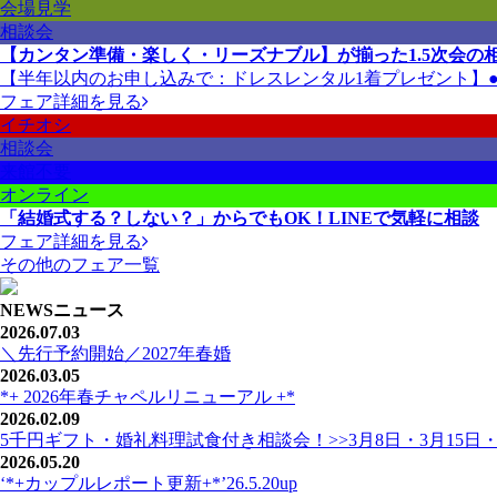
会場見学
相談会
【カンタン準備・楽しく・リーズナブル】が揃った1.5次会の
【半年以内のお申し込みで：ドレスレンタル1着プレゼント】●衣
フェア詳細を見る
イチオシ
相談会
来館不要
オンライン
「結婚式する？しない？」からでもOK！LINEで気軽に相談
フェア詳細を見る
その他のフェア一覧
NEWS
ニュース
2026.07.03
＼先行予約開始／2027年春婚
2026.03.05
*+ 2026年春チャペルリニューアル +*
2026.02.09
5千円ギフト・婚礼料理試食付き相談会！>>3月8日・3月15日・
2026.05.20
‘*+カップルレポート更新+*’26.5.20up