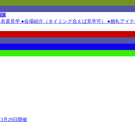
相談
裳見学 ●会場紹介（タイミング合えば見学可） ●婚礼アイテム
3月29日開催