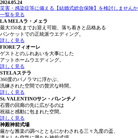
2024.05.24
災害・感染症等に備える【結婚式総合保険】を検討しませんか
一覧を見る
LA MELA
ラ・メェラ
最大350名までお迎え可能、落ち着きと品格ある
バンケットでの正統派ウエディング。
詳しく見る
FIORE
フィオーレ
ゲストとのふれあいを大事にした
アットホームウエディング。
詳しく見る
STELA
ステラ
360度のパノラマに浮かぶ、
洗練された空間での贅沢な時間。
詳しく見る
St. VALENTINO
サン・バレンチノ
石畳の回廊の先に広がるのは
祝福と感動に包まれた空間。
詳しく見る
神殿
神前式場
厳かな雅楽の調べとともにかわされる三々九度の盃、
凛とした空気に満ちた神前式場。