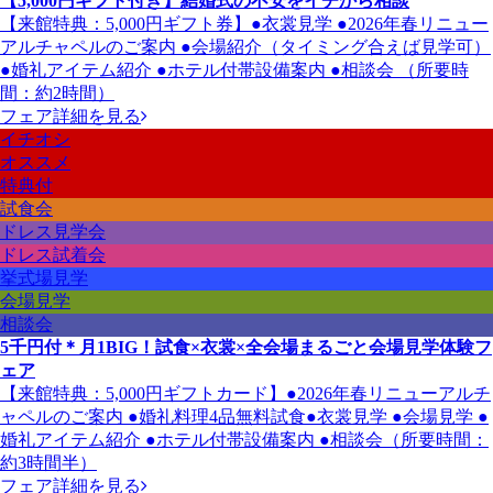
【5,000円ギフト付き】結婚式の不安をイチから相談
【来館特典：5,000円ギフト券】●衣裳見学 ●2026年春リニュー
アルチャペルのご案内 ●会場紹介（タイミング合えば見学可）
●婚礼アイテム紹介 ●ホテル付帯設備案内 ●相談会 （所要時
間：約2時間）
フェア詳細を見る
イチオシ
オススメ
特典付
試食会
ドレス見学会
ドレス試着会
挙式場見学
会場見学
相談会
5千円付＊月1BIG！試食×衣裳×全会場まるごと会場見学体験フ
ェア
【来館特典：5,000円ギフトカード】●2026年春リニューアルチ
ャペルのご案内 ●婚礼料理4品無料試食●衣裳見学 ●会場見学 ●
婚礼アイテム紹介 ●ホテル付帯設備案内 ●相談会（所要時間：
約3時間半）
フェア詳細を見る