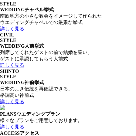
STYLE
WEDDING
チャペル挙式
南欧地方の小さな教会をイメージして作られた
ウエディングチャペルでの厳粛な挙式
詳しく見る
CIVIL
STYLE
WEDDING
人前挙式
列席してくれたゲストの前で結婚を誓い、
ゲストに承認してもらう人前式
詳しく見る
SHINTO
STYLE
WEDDING
神前挙式
日本のよき伝統を再確認できる、
格調高い神前式
詳しく見る
PLANS
ウエディングプラン
様々なプランをご用意しております。
詳しく見る
ACCESS
アクセス