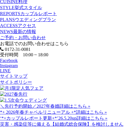
CUISINE
料理
STYLE
挙式スタイル
REPORTS
カップルレポート
PLANS
ウエディングプラン
ACCESS
アクセス
NEWS
最新の情報
ご予約・お問い合わせ
お電話でのお問い合わせはこちら
0172-31-0081
受付時間 10:00 ~ 18:00
Facebook
Instagram
LINE
サイトマップ
サイトポリシー
＼先行予約開始／2027年春婚
詳細はこちら »
*+ 2026年春チャペルリニューアル +*
詳細はこちら »
‘*+カップルレポート更新+*’26.5.20up
詳細はこちら »
災害・感染症等に備える【結婚式総合保険】を検討しません