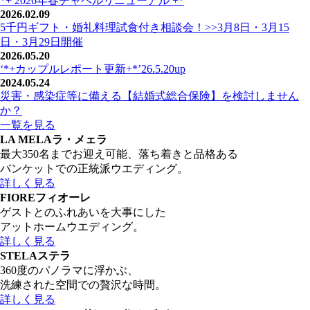
*+ 2026年春チャペルリニューアル +*
2026.02.09
5千円ギフト・婚礼料理試食付き相談会！>>3月8日・3月15
日・3月29日開催
2026.05.20
‘*+カップルレポート更新+*’26.5.20up
2024.05.24
災害・感染症等に備える【結婚式総合保険】を検討しません
か？
一覧を見る
LA MELA
ラ・メェラ
最大350名までお迎え可能、落ち着きと品格ある
バンケットでの正統派ウエディング。
詳しく見る
FIORE
フィオーレ
ゲストとのふれあいを大事にした
アットホームウエディング。
詳しく見る
STELA
ステラ
360度のパノラマに浮かぶ、
洗練された空間での贅沢な時間。
詳しく見る