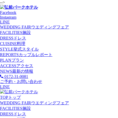
-->
Facebook
Instagram
LINE
WEDDING FAIR
ウエディングフェア
FACILITIES
施設
DRESS
ドレス
CUISINE
料理
STYLE
挙式スタイル
REPORTS
カップルレポート
PLAN
プラン
ACCESS
アクセス
NEWS
最新の情報
0172-31-0081
ご予約・お問い合わせ
LINE
TOP
トップ
WEDDING FAIR
ウエディングフェア
FACILITIES
施設
DRESS
ドレス