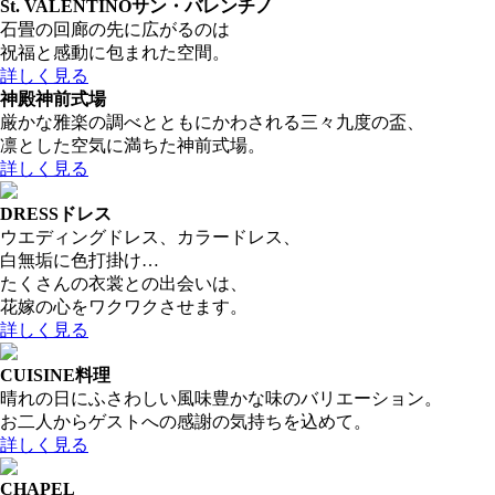
St. VALENTINO
サン・バレンチノ
石畳の回廊の先に広がるのは
祝福と感動に包まれた空間。
詳しく見る
神殿
神前式場
厳かな雅楽の調べとともにかわされる三々九度の盃、
凛とした空気に満ちた神前式場。
詳しく見る
DRESS
ドレス
ウエディングドレス、カラードレス、
白無垢に色打掛け…
たくさんの衣裳との出会いは、
花嫁の心をワクワクさせます。
詳しく見る
CUISINE
料理
晴れの日にふさわしい風味豊かな味のバリエーション。
お二人からゲストへの感謝の気持ちを込めて。
詳しく見る
CHAPEL