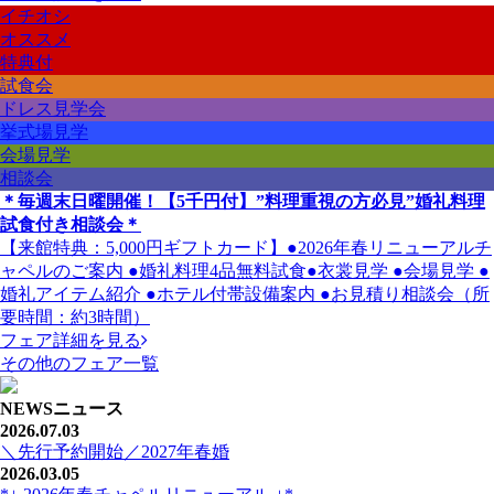
イチオシ
オススメ
特典付
試食会
ドレス見学会
挙式場見学
会場見学
相談会
＊毎週末日曜開催！【5千円付】”料理重視の方必見”婚礼料理
試食付き相談会＊
【来館特典：5,000円ギフトカード】●2026年春リニューアルチ
ャペルのご案内 ●婚礼料理4品無料試食●衣裳見学 ●会場見学 ●
婚礼アイテム紹介 ●ホテル付帯設備案内 ●お見積り相談会（所
要時間：約3時間）
フェア詳細を見る
その他のフェア一覧
NEWS
ニュース
2026.07.03
＼先行予約開始／2027年春婚
2026.03.05