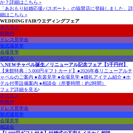
か？
詳細はこちら »
「あおもり結婚応援パスポート」の協賛店に登録しました。
詳
細はこちら »
WEDDING FAIR
ウエディングフェア
オススメ
特典付
ドレス見学会
挙式場見学
会場見学
相談会
＼NEWチャペル誕生／リニューアル記念フェア【5千円付】
【来館特典：5,000円ギフトカード】●2026年春リニューアルチ
ャペルのご案内 ●衣裳見学 ●会場見学 ●婚礼アイテム紹介 ●ホ
テル付帯設備案内 ●相談会（所要時間：約2時間）
フェア詳細を見る
オススメ
特典付
ドレス見学会
挙式場見学
会場見学
相談会