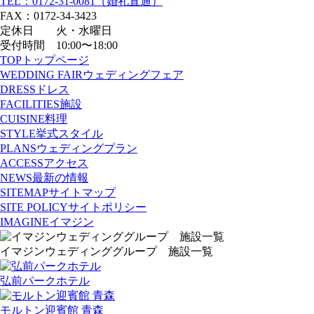
TEL：0172-31-0081（婚礼直通）
FAX：0172-34-3423
定休日 火・水曜日
受付時間 10:00〜18:00
TOP
トップページ
WEDDING FAIR
ウェディングフェア
DRESS
ドレス
FACILITIES
施設
CUISINE
料理
STYLE
挙式スタイル
PLANS
ウェディングプラン
ACCESS
アクセス
NEWS
最新の情報
SITEMAP
サイトマップ
SITE POLICY
サイトポリシー
IMAGINE
イマジン
イマジンウェディンググループ 施設一覧
弘前パークホテル
モルトン迎賓館 青森