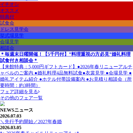
イチオシ
オススメ
特典付
試食会
ドレス見学会
挙式場見学
会場見学
相談会
＊毎週末日曜開催！【5千円付】”料理重視の方必見”婚礼料理
試食付き相談会＊
【来館特典：5,000円ギフトカード】●2026年春リニューアルチ
ャペルのご案内 ●婚礼料理4品無料試食●衣裳見学 ●会場見学 ●
婚礼アイテム紹介 ●ホテル付帯設備案内 ●お見積り相談会（所
要時間：約3時間）
フェア詳細を見る
その他のフェア一覧
NEWS
ニュース
2026.07.03
＼先行予約開始／2027年春婚
2026.03.05