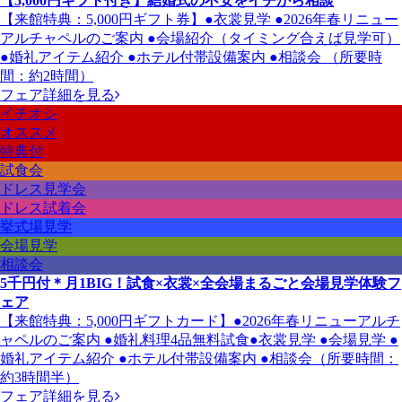
【5,000円ギフト付き】結婚式の不安をイチから相談
【来館特典：5,000円ギフト券】●衣裳見学 ●2026年春リニュー
アルチャペルのご案内 ●会場紹介（タイミング合えば見学可）
●婚礼アイテム紹介 ●ホテル付帯設備案内 ●相談会 （所要時
間：約2時間）
フェア詳細を見る
イチオシ
オススメ
特典付
試食会
ドレス見学会
ドレス試着会
挙式場見学
会場見学
相談会
5千円付＊月1BIG！試食×衣裳×全会場まるごと会場見学体験フ
ェア
【来館特典：5,000円ギフトカード】●2026年春リニューアルチ
ャペルのご案内 ●婚礼料理4品無料試食●衣裳見学 ●会場見学 ●
婚礼アイテム紹介 ●ホテル付帯設備案内 ●相談会（所要時間：
約3時間半）
フェア詳細を見る