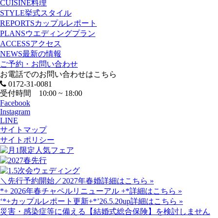
CUISINE
料理
STYLE
挙式スタイル
REPORTS
カップルレポート
PLANS
ウエディングプラン
ACCESS
アクセス
NEWS
最新の情報
ご予約・お問い合わせ
お電話でのお問い合わせはこちら
0172-31-0081
受付時間 10:00 ~ 18:00
Facebook
Instagram
LINE
サイトマップ
サイトポリシー
＼先行予約開始／2027年春婚
詳細はこちら »
*+ 2026年春チャペルリニューアル +*
詳細はこちら »
‘*+カップルレポート更新+*’26.5.20up
詳細はこちら »
災害・感染症等に備える【結婚式総合保険】を検討しません