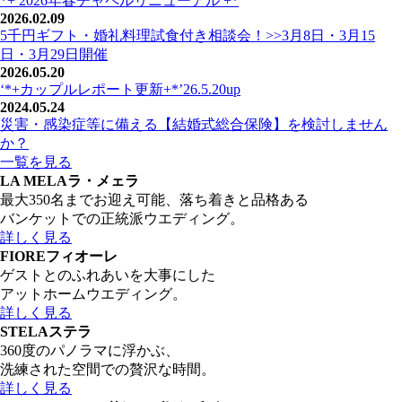
*+ 2026年春チャペルリニューアル +*
2026.02.09
5千円ギフト・婚礼料理試食付き相談会！>>3月8日・3月15
日・3月29日開催
2026.05.20
‘*+カップルレポート更新+*’26.5.20up
2024.05.24
災害・感染症等に備える【結婚式総合保険】を検討しません
か？
一覧を見る
LA MELA
ラ・メェラ
最大350名までお迎え可能、落ち着きと品格ある
バンケットでの正統派ウエディング。
詳しく見る
FIORE
フィオーレ
ゲストとのふれあいを大事にした
アットホームウエディング。
詳しく見る
STELA
ステラ
360度のパノラマに浮かぶ、
洗練された空間での贅沢な時間。
詳しく見る