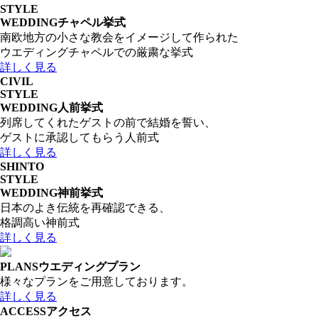
STYLE
WEDDING
チャペル挙式
南欧地方の小さな教会をイメージして作られた
ウエディングチャペルでの厳粛な挙式
詳しく見る
CIVIL
STYLE
WEDDING
人前挙式
列席してくれたゲストの前で結婚を誓い、
ゲストに承認してもらう人前式
詳しく見る
SHINTO
STYLE
WEDDING
神前挙式
日本のよき伝統を再確認できる、
格調高い神前式
詳しく見る
PLANS
ウエディングプラン
様々なプランをご用意しております。
詳しく見る
ACCESS
アクセス