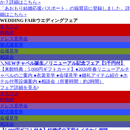
か？
詳細はこちら »
「あおもり結婚応援パスポート」の協賛店に登録しました。
詳
細はこちら »
WEDDING FAIR
ウエディングフェア
オススメ
特典付
ドレス見学会
挙式場見学
会場見学
相談会
＼NEWチャペル誕生／リニューアル記念フェア【5千円付】
【来館特典：5,000円ギフトカード】●2026年春リニューアルチ
ャペルのご案内 ●衣裳見学 ●会場見学 ●婚礼アイテム紹介 ●ホ
テル付帯設備案内 ●相談会（所要時間：約2時間）
フェア詳細を見る
オススメ
特典付
ドレス見学会
挙式場見学
会場見学
相談会