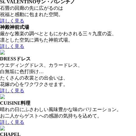
St. VALENTINO
サン・バレンチノ
石畳の回廊の先に広がるのは
祝福と感動に包まれた空間。
詳しく見る
神殿
神前式場
厳かな雅楽の調べとともにかわされる三々九度の盃、
凛とした空気に満ちた神前式場。
詳しく見る
DRESS
ドレス
ウエディングドレス、カラードレス、
白無垢に色打掛け…
たくさんの衣裳との出会いは、
花嫁の心をワクワクさせます。
詳しく見る
CUISINE
料理
晴れの日にふさわしい風味豊かな味のバリエーション。
お二人からゲストへの感謝の気持ちを込めて。
詳しく見る
CHAPEL