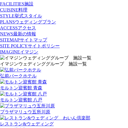
FACILITIES
施設
CUISINE
料理
STYLE
挙式スタイル
PLANS
ウェディングプラン
ACCESS
アクセス
NEWS
最新の情報
SITEMAP
サイトマップ
SITE POLICY
サイトポリシー
IMAGINE
イマジン
イマジンウェディンググループ 施設一覧
弘前パークホテル
モルトン迎賓館 青森
モルトン迎賓館 八戸
プラザマリュウ五所川原
レストラン&ウェディング