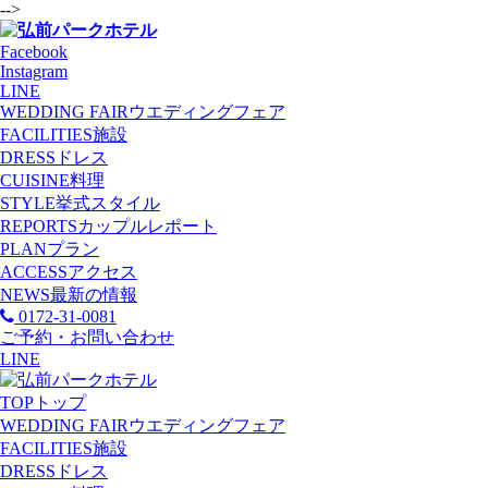
-->
Facebook
Instagram
LINE
WEDDING FAIR
ウエディングフェア
FACILITIES
施設
DRESS
ドレス
CUISINE
料理
STYLE
挙式スタイル
REPORTS
カップルレポート
PLAN
プラン
ACCESS
アクセス
NEWS
最新の情報
0172-31-0081
ご予約・お問い合わせ
LINE
TOP
トップ
WEDDING FAIR
ウエディングフェア
FACILITIES
施設
DRESS
ドレス