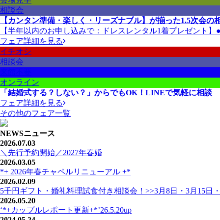
相談会
【カンタン準備・楽しく・リーズナブル】が揃った1.5次会の
【半年以内のお申し込みで：ドレスレンタル1着プレゼント】●衣
フェア詳細を見る
イチオシ
相談会
来館不要
オンライン
「結婚式する？しない？」からでもOK！LINEで気軽に相談
フェア詳細を見る
その他のフェア一覧
NEWS
ニュース
2026.07.03
＼先行予約開始／2027年春婚
2026.03.05
*+ 2026年春チャペルリニューアル +*
2026.02.09
5千円ギフト・婚礼料理試食付き相談会！>>3月8日・3月15日・
2026.05.20
‘*+カップルレポート更新+*’26.5.20up
2024.05.24