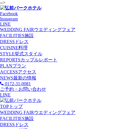
-->
Facebook
Instagram
LINE
WEDDING FAIR
ウエディングフェア
FACILITIES
施設
DRESS
ドレス
CUISINE
料理
STYLE
挙式スタイル
REPORTS
カップルレポート
PLAN
プラン
ACCESS
アクセス
NEWS
最新の情報
0172-31-0081
ご予約・お問い合わせ
LINE
TOP
トップ
WEDDING FAIR
ウエディングフェア
FACILITIES
施設
DRESS
ドレス