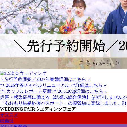
＼先行予約開始／2027年春婚
詳細はこちら »
*+ 2026年春チャペルリニューアル +*
詳細はこちら »
‘*+カップルレポート更新+*’26.5.20up
詳細はこちら »
災害・感染症等に備える【結婚式総合保険】を検討しませんか
「あおもり結婚応援パスポート」の協賛店に登録しました。
詳
WEDDING FAIR
ウエディングフェア
オススメ
特典付
ドレス見学会