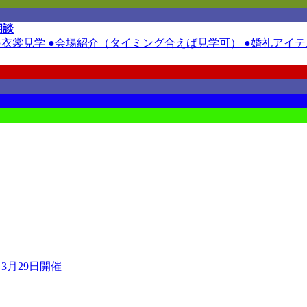
相談
裳見学 ●会場紹介（タイミング合えば見学可） ●婚礼アイテム
3月29日開催