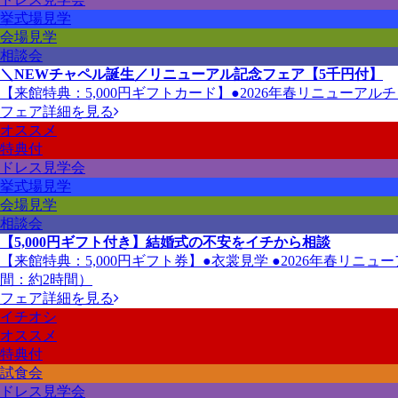
挙式場見学
会場見学
相談会
＼NEWチャペル誕生／リニューアル記念フェア【5千円付】
【来館特典：5,000円ギフトカード】●2026年春リニューアル
フェア詳細を見る
オススメ
特典付
ドレス見学会
挙式場見学
会場見学
相談会
【5,000円ギフト付き】結婚式の不安をイチから相談
【来館特典：5,000円ギフト券】●衣裳見学 ●2026年春リ
間：約2時間）
フェア詳細を見る
イチオシ
オススメ
特典付
試食会
ドレス見学会