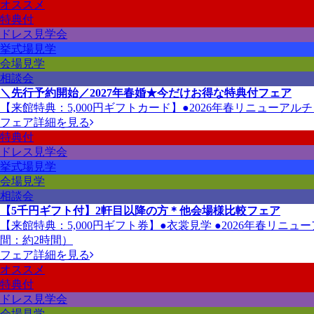
オススメ
特典付
ドレス見学会
挙式場見学
会場見学
相談会
＼先行予約開始／2027年春婚★今だけお得な特典付フェア
【来館特典：5,000円ギフトカード】●2026年春リニューア
フェア詳細を見る
特典付
ドレス見学会
挙式場見学
会場見学
相談会
【5千円ギフト付】2軒目以降の方＊他会場様比較フェア
【来館特典：5,000円ギフト券】●衣裳見学 ●2026年春リ
間：約2時間）
フェア詳細を見る
オススメ
特典付
ドレス見学会
会場見学