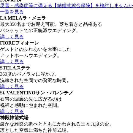
災害・感染症等に備える【結婚式総合保険】を検討しませんか
一覧を見る
LA MELA
ラ・メェラ
最大350名までお迎え可能、落ち着きと品格ある
バンケットでの正統派ウエディング。
詳しく見る
FIORE
フィオーレ
ゲストとのふれあいを大事にした
アットホームウエディング。
詳しく見る
STELA
ステラ
360度のパノラマに浮かぶ、
洗練された空間での贅沢な時間。
詳しく見る
St. VALENTINO
サン・バレンチノ
石畳の回廊の先に広がるのは
祝福と感動に包まれた空間。
詳しく見る
神殿
神前式場
厳かな雅楽の調べとともにかわされる三々九度の盃、
凛とした空気に満ちた神前式場。