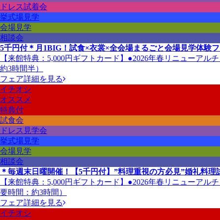
ドレス試着会
挙式場見学
会場見学
相談会
5千円付＊月1BIG！試食×衣裳×全会場まるごと会場見学体験
【来館特典：5,000円ギフトカード】●2026年春リニューア
約3時間半）
フェア詳細を見る
イチオシ
オススメ
特典付
試食会
ドレス見学会
挙式場見学
会場見学
相談会
＊毎週末日曜開催！【5千円付】”料理重視の方必見”婚礼料理
【来館特典：5,000円ギフトカード】●2026年春リニューア
要時間：約3時間）
フェア詳細を見る
イチオシ