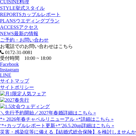
CUISINE
料理
STYLE
挙式スタイル
REPORTS
カップルレポート
PLANS
ウエディングプラン
ACCESS
アクセス
NEWS
最新の情報
ご予約・お問い合わせ
お電話でのお問い合わせはこちら
0172-31-0081
受付時間 10:00 ~ 18:00
Facebook
Instagram
LINE
サイトマップ
サイトポリシー
＼先行予約開始／2027年春婚
詳細はこちら »
*+ 2026年春チャペルリニューアル +*
詳細はこちら »
‘*+カップルレポート更新+*’26.5.20up
詳細はこちら »
災害・感染症等に備える【結婚式総合保険】を検討しませんか