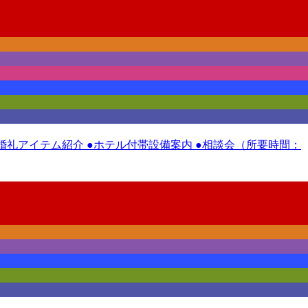
 ●婚礼アイテム紹介 ●ホテル付帯設備案内 ●相談会（所要時間：