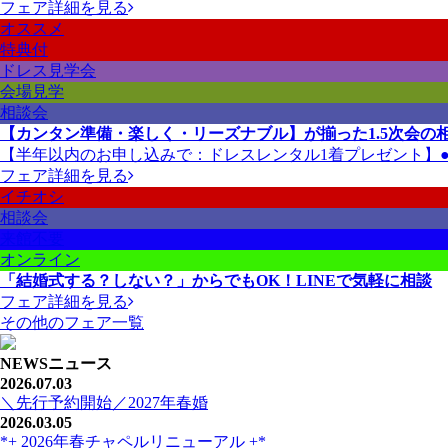
フェア詳細を見る
オススメ
特典付
ドレス見学会
会場見学
相談会
【カンタン準備・楽しく・リーズナブル】が揃った1.5次会の
【半年以内のお申し込みで：ドレスレンタル1着プレゼント】●衣
フェア詳細を見る
イチオシ
相談会
来館不要
オンライン
「結婚式する？しない？」からでもOK！LINEで気軽に相談
フェア詳細を見る
その他のフェア一覧
NEWS
ニュース
2026.07.03
＼先行予約開始／2027年春婚
2026.03.05
*+ 2026年春チャペルリニューアル +*