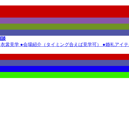
相談
裳見学 ●会場紹介（タイミング合えば見学可） ●婚礼アイテム