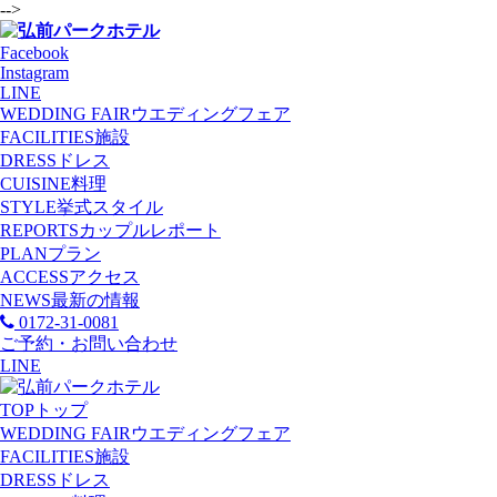
-->
Facebook
Instagram
LINE
WEDDING FAIR
ウエディングフェア
FACILITIES
施設
DRESS
ドレス
CUISINE
料理
STYLE
挙式スタイル
REPORTS
カップルレポート
PLAN
プラン
ACCESS
アクセス
NEWS
最新の情報
0172-31-0081
ご予約・お問い合わせ
LINE
TOP
トップ
WEDDING FAIR
ウエディングフェア
FACILITIES
施設
DRESS
ドレス