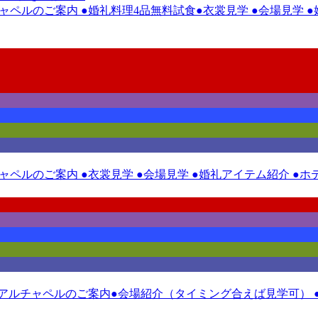
ルチャペルのご案内 ●婚礼料理4品無料試食●衣裳見学 ●会場見学
ルチャペルのご案内 ●衣裳見学 ●会場見学 ●婚礼アイテム紹介 
ニューアルチャペルのご案内●会場紹介（タイミング合えば見学可） 