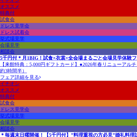
イチオシ
オススメ
特典付
試食会
ドレス見学会
ドレス試着会
挙式場見学
会場見学
相談会
5千円付＊月1BIG！試食×衣裳×全会場まるごと会場見学体験
【来館特典：5,000円ギフトカード】●2026年春リニューア
約3時間半）
フェア詳細を見る
イチオシ
オススメ
特典付
試食会
ドレス見学会
挙式場見学
会場見学
相談会
＊毎週末日曜開催！【5千円付】”料理重視の方必見”婚礼料理