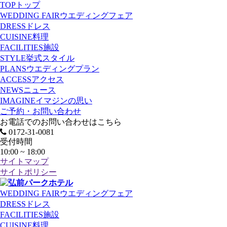
TOP
トップ
WEDDING FAIR
ウエディングフェア
DRESS
ドレス
CUISINE
料理
FACILITIES
施設
STYLE
挙式スタイル
PLANS
ウエディングプラン
ACCESS
アクセス
NEWS
ニュース
IMAGINE
イマジンの思い
ご予約・お問い合わせ
お電話でのお問い合わせはこちら
0172-31-0081
受付時間
10:00 ~ 18:00
サイトマップ
サイトポリシー
WEDDING FAIR
ウエディングフェア
DRESS
ドレス
FACILITIES
施設
CUISINE
料理