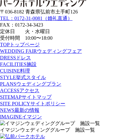
〒036-8182 青森県弘前市土手町126
TEL：0172-31-0081（婚礼直通）
FAX：0172-34-3423
定休日 火・水曜日
受付時間 10:00〜18:00
TOP
トップページ
WEDDING FAIR
ウェディングフェア
DRESS
ドレス
FACILITIES
施設
CUISINE
料理
STYLE
挙式スタイル
PLANS
ウェディングプラン
ACCESS
アクセス
SITEMAP
サイトマップ
SITE POLICY
サイトポリシー
NEWS
最新の情報
IMAGINE
イマジン
イマジンウェディンググループ 施設一覧