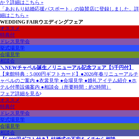
か？
詳細はこちら »
「あおもり結婚応援パスポート」の協賛店に登録しました。
詳
細はこちら »
WEDDING FAIR
ウエディングフェア
オススメ
特典付
ドレス見学会
挙式場見学
会場見学
相談会
＼NEWチャペル誕生／リニューアル記念フェア【5千円付】
【来館特典：5,000円ギフトカード】●2026年春リニューアルチ
ャペルのご案内 ●衣裳見学 ●会場見学 ●婚礼アイテム紹介 ●ホ
テル付帯設備案内 ●相談会（所要時間：約2時間）
フェア詳細を見る
オススメ
特典付
ドレス見学会
挙式場見学
会場見学
相談会