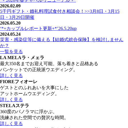
*+ 2026年春チャペルリニューアル +*
2026.02.09
5千円ギフト・婚礼料理試食付き相談会！>>3月8日・3月15
日・3月29日開催
2026.05.20
‘*+カップルレポート更新+*’26.5.20up
2024.05.24
災害・感染症等に備える【結婚式総合保険】を検討しません
か？
一覧を見る
LA MELA
ラ・メェラ
最大350名までお迎え可能、落ち着きと品格ある
バンケットでの正統派ウエディング。
詳しく見る
FIORE
フィオーレ
ゲストとのふれあいを大事にした
アットホームウエディング。
詳しく見る
STELA
ステラ
360度のパノラマに浮かぶ、
洗練された空間での贅沢な時間。
詳しく見る