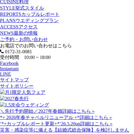
CUISINE
料理
STYLE
挙式スタイル
REPORTS
カップルレポート
PLANS
ウエディングプラン
ACCESS
アクセス
NEWS
最新の情報
ご予約・お問い合わせ
お電話でのお問い合わせはこちら
0172-31-0081
受付時間 10:00 ~ 18:00
Facebook
Instagram
LINE
サイトマップ
サイトポリシー
＼先行予約開始／2027年春婚
詳細はこちら »
*+ 2026年春チャペルリニューアル +*
詳細はこちら »
‘*+カップルレポート更新+*’26.5.20up
詳細はこちら »
災害・感染症等に備える【結婚式総合保険】を検討しません