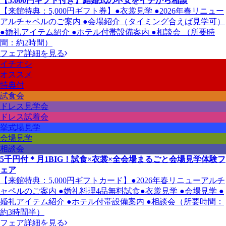
【5,000円ギフト付き】結婚式の不安をイチから相談
【来館特典：5,000円ギフト券】●衣裳見学 ●2026年春リニュー
アルチャペルのご案内 ●会場紹介（タイミング合えば見学可）
●婚礼アイテム紹介 ●ホテル付帯設備案内 ●相談会 （所要時
間：約2時間）
フェア詳細を見る
イチオシ
オススメ
特典付
試食会
ドレス見学会
ドレス試着会
挙式場見学
会場見学
相談会
5千円付＊月1BIG！試食×衣裳×全会場まるごと会場見学体験フ
ェア
【来館特典：5,000円ギフトカード】●2026年春リニューアルチ
ャペルのご案内 ●婚礼料理4品無料試食●衣裳見学 ●会場見学 ●
婚礼アイテム紹介 ●ホテル付帯設備案内 ●相談会（所要時間：
約3時間半）
フェア詳細を見る