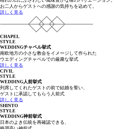
晴れの日にふさわしい風味豊かな味のバリエーション。
お二人からゲストへの感謝の気持ちを込めて。
詳しく見る
CHAPEL
STYLE
WEDDING
チャペル挙式
南欧地方の小さな教会をイメージして作られた
ウエディングチャペルでの厳粛な挙式
詳しく見る
CIVIL
STYLE
WEDDING
人前挙式
列席してくれたゲストの前で結婚を誓い、
ゲストに承認してもらう人前式
詳しく見る
SHINTO
STYLE
WEDDING
神前挙式
日本のよき伝統を再確認できる、
格調高い神前式