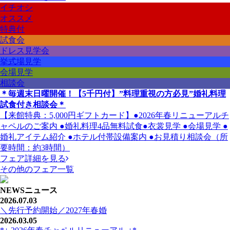
イチオシ
オススメ
特典付
試食会
ドレス見学会
挙式場見学
会場見学
相談会
＊毎週末日曜開催！【5千円付】”料理重視の方必見”婚礼料理
試食付き相談会＊
【来館特典：5,000円ギフトカード】●2026年春リニューアルチ
ャペルのご案内 ●婚礼料理4品無料試食●衣裳見学 ●会場見学 ●
婚礼アイテム紹介 ●ホテル付帯設備案内 ●お見積り相談会（所
要時間：約3時間）
フェア詳細を見る
その他のフェア一覧
NEWS
ニュース
2026.07.03
＼先行予約開始／2027年春婚
2026.03.05