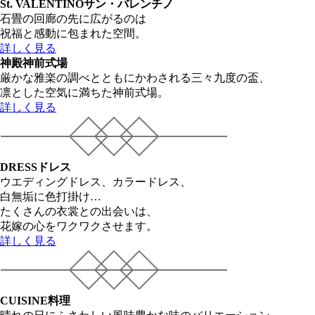
St. VALENTINO
サン・バレンチノ
石畳の回廊の先に広がるのは
祝福と感動に包まれた空間。
詳しく見る
神殿
神前式場
厳かな雅楽の調べとともにかわされる三々九度の盃、
凛とした空気に満ちた神前式場。
詳しく見る
DRESS
ドレス
ウエディングドレス、カラードレス、
白無垢に色打掛け…
たくさんの衣裳との出会いは、
花嫁の心をワクワクさせます。
詳しく見る
CUISINE
料理