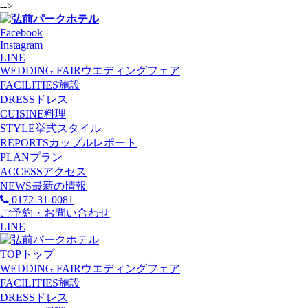
-->
Facebook
Instagram
LINE
WEDDING FAIR
ウエディングフェア
FACILITIES
施設
DRESS
ドレス
CUISINE
料理
STYLE
挙式スタイル
REPORTS
カップルレポート
PLAN
プラン
ACCESS
アクセス
NEWS
最新の情報
0172-31-0081
ご予約・お問い合わせ
LINE
TOP
トップ
WEDDING FAIR
ウエディングフェア
FACILITIES
施設
DRESS
ドレス