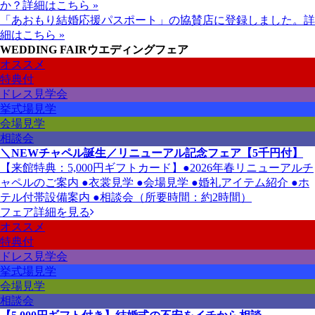
か？
詳細はこちら »
「あおもり結婚応援パスポート」の協賛店に登録しました。
詳
細はこちら »
WEDDING FAIR
ウエディングフェア
オススメ
特典付
ドレス見学会
挙式場見学
会場見学
相談会
＼NEWチャペル誕生／リニューアル記念フェア【5千円付】
【来館特典：5,000円ギフトカード】●2026年春リニューアルチ
ャペルのご案内 ●衣裳見学 ●会場見学 ●婚礼アイテム紹介 ●ホ
テル付帯設備案内 ●相談会（所要時間：約2時間）
フェア詳細を見る
オススメ
特典付
ドレス見学会
挙式場見学
会場見学
相談会