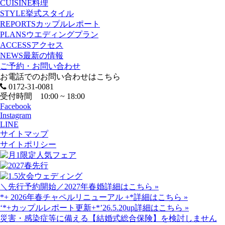
CUISINE
料理
STYLE
挙式スタイル
REPORTS
カップルレポート
PLANS
ウエディングプラン
ACCESS
アクセス
NEWS
最新の情報
ご予約・お問い合わせ
お電話でのお問い合わせはこちら
0172-31-0081
受付時間 10:00 ~ 18:00
Facebook
Instagram
LINE
サイトマップ
サイトポリシー
＼先行予約開始／2027年春婚
詳細はこちら »
*+ 2026年春チャペルリニューアル +*
詳細はこちら »
‘*+カップルレポート更新+*’26.5.20up
詳細はこちら »
災害・感染症等に備える【結婚式総合保険】を検討しません