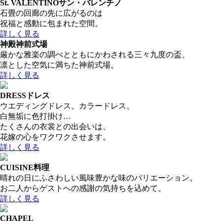
St. VALENTINO
サン・バレンチノ
石畳の回廊の先に広がるのは
祝福と感動に包まれた空間。
詳しく見る
神殿
神前式場
厳かな雅楽の調べとともにかわされる三々九度の盃、
凛とした空気に満ちた神前式場。
詳しく見る
DRESS
ドレス
ウエディングドレス、カラードレス、
白無垢に色打掛け…
たくさんの衣裳との出会いは、
花嫁の心をワクワクさせます。
詳しく見る
CUISINE
料理
晴れの日にふさわしい風味豊かな味のバリエーション。
お二人からゲストへの感謝の気持ちを込めて。
詳しく見る
CHAPEL