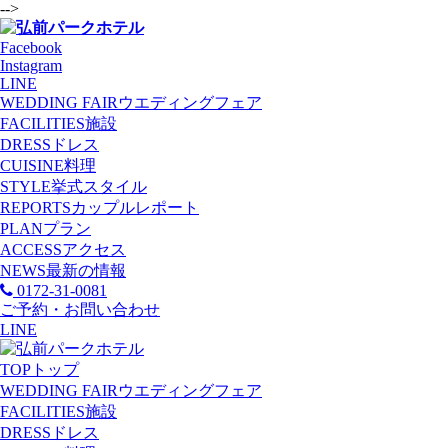
-->
Facebook
Instagram
LINE
WEDDING FAIR
ウエディングフェア
FACILITIES
施設
DRESS
ドレス
CUISINE
料理
STYLE
挙式スタイル
REPORTS
カップルレポート
PLAN
プラン
ACCESS
アクセス
NEWS
最新の情報
0172-31-0081
ご予約・お問い合わせ
LINE
TOP
トップ
WEDDING FAIR
ウエディングフェア
FACILITIES
施設
DRESS
ドレス