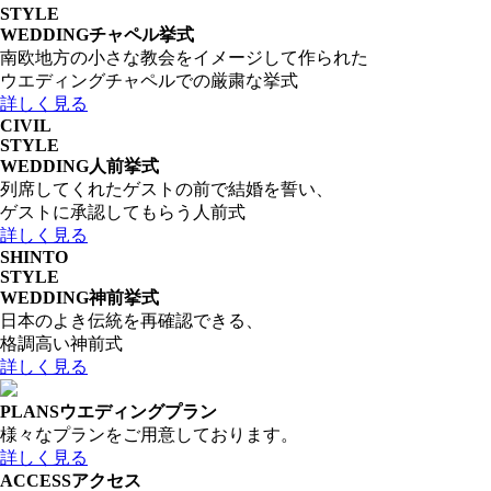
STYLE
WEDDING
チャペル挙式
南欧地方の小さな教会をイメージして作られた
ウエディングチャペルでの厳粛な挙式
詳しく見る
CIVIL
STYLE
WEDDING
人前挙式
列席してくれたゲストの前で結婚を誓い、
ゲストに承認してもらう人前式
詳しく見る
SHINTO
STYLE
WEDDING
神前挙式
日本のよき伝統を再確認できる、
格調高い神前式
詳しく見る
PLANS
ウエディングプラン
様々なプランをご用意しております。
詳しく見る
ACCESS
アクセス