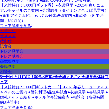
【5,000円ギフト付き】結婚式の不安をイチから相談
【来館特典：5,000円ギフト券】●衣裳見学 ●2026年春リニュー
アルチャペルのご案内 ●会場紹介（タイミング合えば見学可）
●婚礼アイテム紹介 ●ホテル付帯設備案内 ●相談会 （所要時
間：約2時間）
フェア詳細を見る
イチオシ
オススメ
特典付
試食会
ドレス見学会
ドレス試着会
挙式場見学
会場見学
相談会
5千円付＊月1BIG！試食×衣裳×全会場まるごと会場見学体験フ
ェア
【来館特典：5,000円ギフトカード】●2026年春リニューアルチ
ャペルのご案内 ●婚礼料理4品無料試食●衣裳見学 ●会場見学 ●
婚礼アイテム紹介 ●ホテル付帯設備案内 ●相談会（所要時間：
約3時間半）
フェア詳細を見る