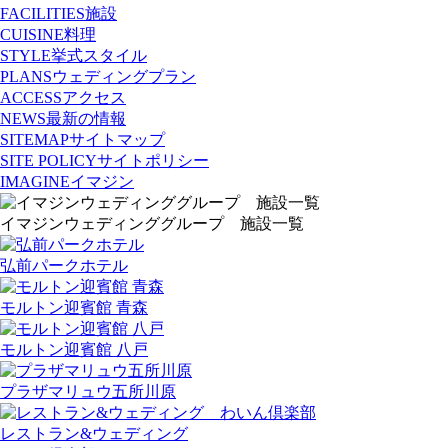
FACILITIES
施設
CUISINE
料理
STYLE
挙式スタイル
PLANS
ウェディングプラン
ACCESS
アクセス
NEWS
最新の情報
SITEMAP
サイトマップ
SITE POLICY
サイトポリシー
IMAGINE
イマジン
イマジンウェディンググループ 施設一覧
弘前パークホテル
モルトン迎賓館 青森
モルトン迎賓館 八戸
プラザマリュウ五所川原
レストラン&ウェディング