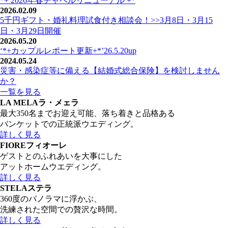
*+ 2026年春チャペルリニューアル +*
2026.02.09
5千円ギフト・婚礼料理試食付き相談会！>>3月8日・3月15
日・3月29日開催
2026.05.20
‘*+カップルレポート更新+*’26.5.20up
2024.05.24
災害・感染症等に備える【結婚式総合保険】を検討しません
か？
一覧を見る
LA MELA
ラ・メェラ
最大350名までお迎え可能、落ち着きと品格ある
バンケットでの正統派ウエディング。
詳しく見る
FIORE
フィオーレ
ゲストとのふれあいを大事にした
アットホームウエディング。
詳しく見る
STELA
ステラ
360度のパノラマに浮かぶ、
洗練された空間での贅沢な時間。
詳しく見る