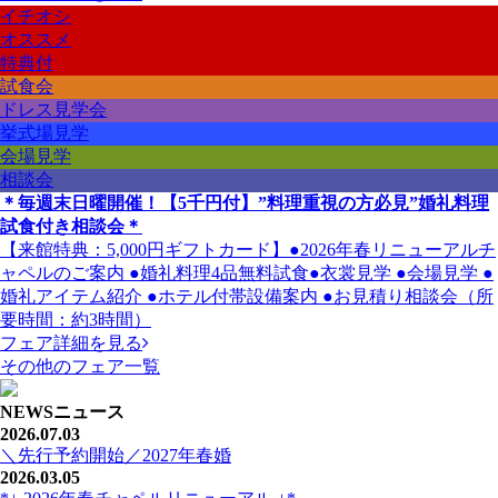
イチオシ
オススメ
特典付
試食会
ドレス見学会
挙式場見学
会場見学
相談会
＊毎週末日曜開催！【5千円付】”料理重視の方必見”婚礼料理
試食付き相談会＊
【来館特典：5,000円ギフトカード】●2026年春リニューアルチ
ャペルのご案内 ●婚礼料理4品無料試食●衣裳見学 ●会場見学 ●
婚礼アイテム紹介 ●ホテル付帯設備案内 ●お見積り相談会（所
要時間：約3時間）
フェア詳細を見る
その他のフェア一覧
NEWS
ニュース
2026.07.03
＼先行予約開始／2027年春婚
2026.03.05