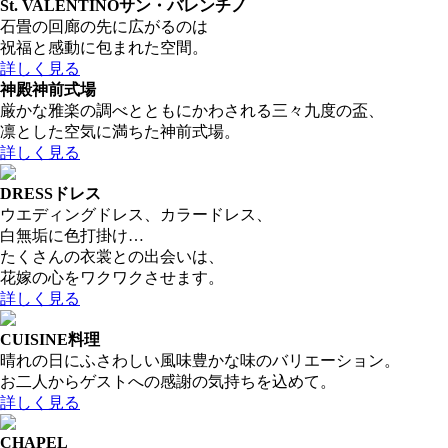
St. VALENTINO
サン・バレンチノ
石畳の回廊の先に広がるのは
祝福と感動に包まれた空間。
詳しく見る
神殿
神前式場
厳かな雅楽の調べとともにかわされる三々九度の盃、
凛とした空気に満ちた神前式場。
詳しく見る
DRESS
ドレス
ウエディングドレス、カラードレス、
白無垢に色打掛け…
たくさんの衣裳との出会いは、
花嫁の心をワクワクさせます。
詳しく見る
CUISINE
料理
晴れの日にふさわしい風味豊かな味のバリエーション。
お二人からゲストへの感謝の気持ちを込めて。
詳しく見る
CHAPEL