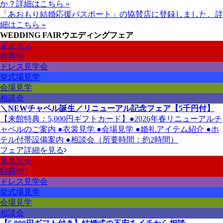
か？
詳細はこちら »
「あおもり結婚応援パスポート」の協賛店に登録しました。
詳
細はこちら »
WEDDING FAIR
ウエディングフェア
オススメ
特典付
ドレス見学会
挙式場見学
会場見学
相談会
＼NEWチャペル誕生／リニューアル記念フェア【5千円付】
【来館特典：5,000円ギフトカード】●2026年春リニューアルチ
ャペルのご案内 ●衣裳見学 ●会場見学 ●婚礼アイテム紹介 ●ホ
テル付帯設備案内 ●相談会（所要時間：約2時間）
フェア詳細を見る
オススメ
特典付
ドレス見学会
挙式場見学
会場見学
相談会