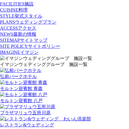
FACILITIES
施設
CUISINE
料理
STYLE
挙式スタイル
PLANS
ウェディングプラン
ACCESS
アクセス
NEWS
最新の情報
SITEMAP
サイトマップ
SITE POLICY
サイトポリシー
IMAGINE
イマジン
イマジンウェディンググループ 施設一覧
弘前パークホテル
モルトン迎賓館 青森
モルトン迎賓館 八戸
プラザマリュウ五所川原
レストラン&ウェディング