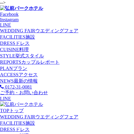
-->
Facebook
Instagram
LINE
WEDDING FAIR
ウエディングフェア
FACILITIES
施設
DRESS
ドレス
CUISINE
料理
STYLE
挙式スタイル
REPORTS
カップルレポート
PLAN
プラン
ACCESS
アクセス
NEWS
最新の情報
0172-31-0081
ご予約・お問い合わせ
LINE
TOP
トップ
WEDDING FAIR
ウエディングフェア
FACILITIES
施設
DRESS
ドレス