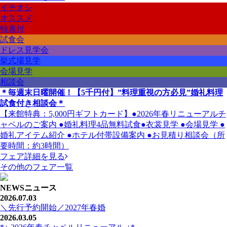
イチオシ
オススメ
特典付
試食会
ドレス見学会
挙式場見学
会場見学
相談会
＊毎週末日曜開催！【5千円付】”料理重視の方必見”婚礼料理
試食付き相談会＊
【来館特典：5,000円ギフトカード】●2026年春リニューアルチ
ャペルのご案内 ●婚礼料理4品無料試食●衣裳見学 ●会場見学 ●
婚礼アイテム紹介 ●ホテル付帯設備案内 ●お見積り相談会（所
要時間：約3時間）
フェア詳細を見る
その他のフェア一覧
NEWS
ニュース
2026.07.03
＼先行予約開始／2027年春婚
2026.03.05