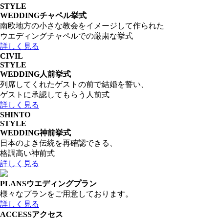
STYLE
WEDDING
チャペル挙式
南欧地方の小さな教会をイメージして作られた
ウエディングチャペルでの厳粛な挙式
詳しく見る
CIVIL
STYLE
WEDDING
人前挙式
列席してくれたゲストの前で結婚を誓い、
ゲストに承認してもらう人前式
詳しく見る
SHINTO
STYLE
WEDDING
神前挙式
日本のよき伝統を再確認できる、
格調高い神前式
詳しく見る
PLANS
ウエディングプラン
様々なプランをご用意しております。
詳しく見る
ACCESS
アクセス