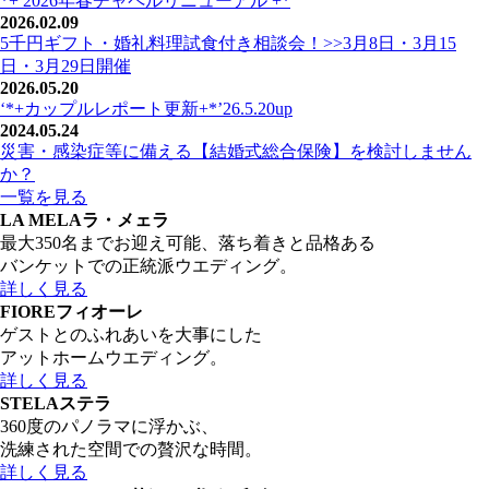
*+ 2026年春チャペルリニューアル +*
2026.02.09
5千円ギフト・婚礼料理試食付き相談会！>>3月8日・3月15
日・3月29日開催
2026.05.20
‘*+カップルレポート更新+*’26.5.20up
2024.05.24
災害・感染症等に備える【結婚式総合保険】を検討しません
か？
一覧を見る
LA MELA
ラ・メェラ
最大350名までお迎え可能、落ち着きと品格ある
バンケットでの正統派ウエディング。
詳しく見る
FIORE
フィオーレ
ゲストとのふれあいを大事にした
アットホームウエディング。
詳しく見る
STELA
ステラ
360度のパノラマに浮かぶ、
洗練された空間での贅沢な時間。
詳しく見る