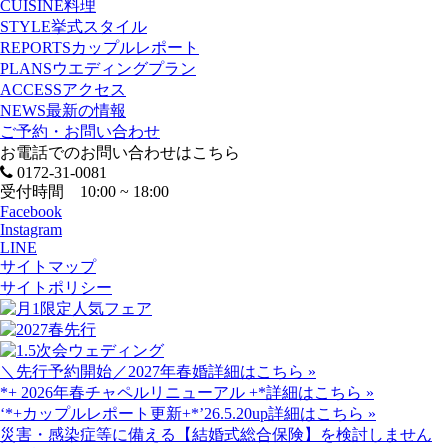
CUISINE
料理
STYLE
挙式スタイル
REPORTS
カップルレポート
PLANS
ウエディングプラン
ACCESS
アクセス
NEWS
最新の情報
ご予約・お問い合わせ
お電話でのお問い合わせはこちら
0172-31-0081
受付時間 10:00 ~ 18:00
Facebook
Instagram
LINE
サイトマップ
サイトポリシー
＼先行予約開始／2027年春婚
詳細はこちら »
*+ 2026年春チャペルリニューアル +*
詳細はこちら »
‘*+カップルレポート更新+*’26.5.20up
詳細はこちら »
災害・感染症等に備える【結婚式総合保険】を検討しません