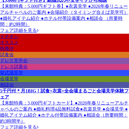
【5,000円ギフト付き】結婚式の不安をイチから相談
【来館特典：5,000円ギフト券】●衣裳見学 ●2026年春リニュー
アルチャペルのご案内 ●会場紹介（タイミング合えば見学可）
●婚礼アイテム紹介 ●ホテル付帯設備案内 ●相談会 （所要時
間：約2時間）
フェア詳細を見る
イチオシ
オススメ
特典付
試食会
ドレス見学会
ドレス試着会
挙式場見学
会場見学
相談会
5千円付＊月1BIG！試食×衣裳×全会場まるごと会場見学体験フ
ェア
【来館特典：5,000円ギフトカード】●2026年春リニューアルチ
ャペルのご案内 ●婚礼料理4品無料試食●衣裳見学 ●会場見学 ●
婚礼アイテム紹介 ●ホテル付帯設備案内 ●相談会（所要時間：
約3時間半）
フェア詳細を見る