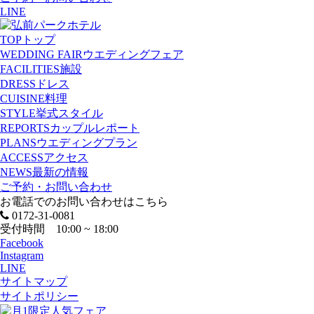
LINE
TOP
トップ
WEDDING FAIR
ウエディングフェア
FACILITIES
施設
DRESS
ドレス
CUISINE
料理
STYLE
挙式スタイル
REPORTS
カップルレポート
PLANS
ウエディングプラン
ACCESS
アクセス
NEWS
最新の情報
ご予約・お問い合わせ
お電話でのお問い合わせはこちら
0172-31-0081
受付時間 10:00 ~ 18:00
Facebook
Instagram
LINE
サイトマップ
サイトポリシー