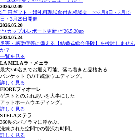
*+ 2026年春チャペルリニューアル +*
2026.02.09
5千円ギフト・婚礼料理試食付き相談会！>>3月8日・3月15
日・3月29日開催
2026.05.20
‘*+カップルレポート更新+*’26.5.20up
2024.05.24
災害・感染症等に備える【結婚式総合保険】を検討しません
か？
一覧を見る
LA MELA
ラ・メェラ
最大350名までお迎え可能、落ち着きと品格ある
バンケットでの正統派ウエディング。
詳しく見る
FIORE
フィオーレ
ゲストとのふれあいを大事にした
アットホームウエディング。
詳しく見る
STELA
ステラ
360度のパノラマに浮かぶ、
洗練された空間での贅沢な時間。
詳しく見る