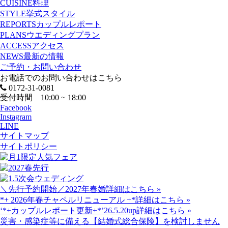
CUISINE
料理
STYLE
挙式スタイル
REPORTS
カップルレポート
PLANS
ウエディングプラン
ACCESS
アクセス
NEWS
最新の情報
ご予約・お問い合わせ
お電話でのお問い合わせはこちら
0172-31-0081
受付時間 10:00 ~ 18:00
Facebook
Instagram
LINE
サイトマップ
サイトポリシー
＼先行予約開始／2027年春婚
詳細はこちら »
*+ 2026年春チャペルリニューアル +*
詳細はこちら »
‘*+カップルレポート更新+*’26.5.20up
詳細はこちら »
災害・感染症等に備える【結婚式総合保険】を検討しません