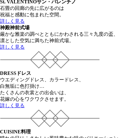
St. VALENTINO
サン・バレンチノ
石畳の回廊の先に広がるのは
祝福と感動に包まれた空間。
詳しく見る
神殿
神前式場
厳かな雅楽の調べとともにかわされる三々九度の盃、
凛とした空気に満ちた神前式場。
詳しく見る
DRESS
ドレス
ウエディングドレス、カラードレス、
白無垢に色打掛け…
たくさんの衣裳との出会いは、
花嫁の心をワクワクさせます。
詳しく見る
CUISINE
料理