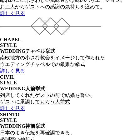
晴れの日にふさわしい風味豊かな味のバリエーション。
お二人からゲストへの感謝の気持ちを込めて。
詳しく見る
CHAPEL
STYLE
WEDDING
チャペル挙式
南欧地方の小さな教会をイメージして作られた
ウエディングチャペルでの厳粛な挙式
詳しく見る
CIVIL
STYLE
WEDDING
人前挙式
列席してくれたゲストの前で結婚を誓い、
ゲストに承認してもらう人前式
詳しく見る
SHINTO
STYLE
WEDDING
神前挙式
日本のよき伝統を再確認できる、
格調高い神前式