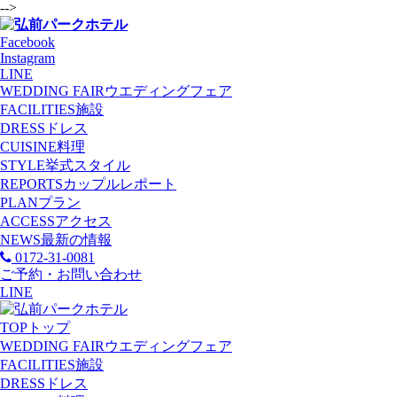
-->
Facebook
Instagram
LINE
WEDDING FAIR
ウエディングフェア
FACILITIES
施設
DRESS
ドレス
CUISINE
料理
STYLE
挙式スタイル
REPORTS
カップルレポート
PLAN
プラン
ACCESS
アクセス
NEWS
最新の情報
0172-31-0081
ご予約・お問い合わせ
LINE
TOP
トップ
WEDDING FAIR
ウエディングフェア
FACILITIES
施設
DRESS
ドレス