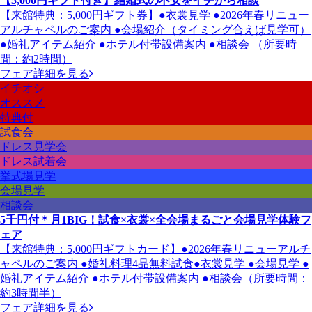
【5,000円ギフト付き】結婚式の不安をイチから相談
【来館特典：5,000円ギフト券】●衣裳見学 ●2026年春リニュー
アルチャペルのご案内 ●会場紹介（タイミング合えば見学可）
●婚礼アイテム紹介 ●ホテル付帯設備案内 ●相談会 （所要時
間：約2時間）
フェア詳細を見る
イチオシ
オススメ
特典付
試食会
ドレス見学会
ドレス試着会
挙式場見学
会場見学
相談会
5千円付＊月1BIG！試食×衣裳×全会場まるごと会場見学体験フ
ェア
【来館特典：5,000円ギフトカード】●2026年春リニューアルチ
ャペルのご案内 ●婚礼料理4品無料試食●衣裳見学 ●会場見学 ●
婚礼アイテム紹介 ●ホテル付帯設備案内 ●相談会（所要時間：
約3時間半）
フェア詳細を見る