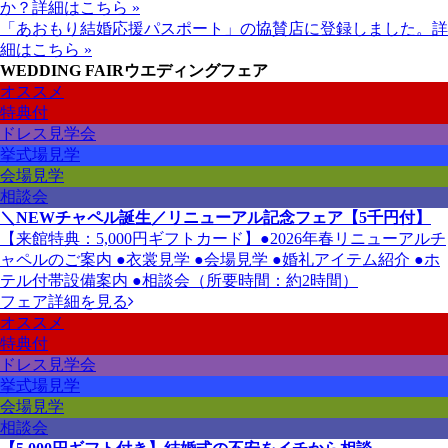
か？
詳細はこちら »
「あおもり結婚応援パスポート」の協賛店に登録しました。
詳
細はこちら »
WEDDING FAIR
ウエディングフェア
オススメ
特典付
ドレス見学会
挙式場見学
会場見学
相談会
＼NEWチャペル誕生／リニューアル記念フェア【5千円付】
【来館特典：5,000円ギフトカード】●2026年春リニューアルチ
ャペルのご案内 ●衣裳見学 ●会場見学 ●婚礼アイテム紹介 ●ホ
テル付帯設備案内 ●相談会（所要時間：約2時間）
フェア詳細を見る
オススメ
特典付
ドレス見学会
挙式場見学
会場見学
相談会