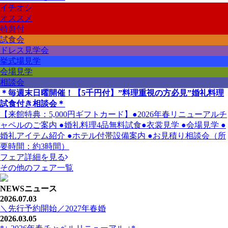
イチオシ
オススメ
特典付
試食会
ドレス見学会
挙式場見学
会場見学
相談会
＊毎週末日曜開催！【5千円付】”料理重視の方必見”婚礼料理
試食付き相談会＊
【来館特典：5,000円ギフトカード】●2026年春リニューアルチ
ャペルのご案内 ●婚礼料理4品無料試食●衣裳見学 ●会場見学 ●
婚礼アイテム紹介 ●ホテル付帯設備案内 ●お見積り相談会（所
要時間：約3時間）
フェア詳細を見る
その他のフェア一覧
NEWS
ニュース
2026.07.03
＼先行予約開始／2027年春婚
2026.03.05