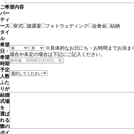
ご希望内容
パー
ティ
ース
挙式
披露宴
フォトウェディング
会食会
結納
タイ
ル
希望
※具体的なお日にち・お時間までお決ま
日・
場合や未定の場合は下記にご記入ください。
希望
時期
予定
人数
ふた
りが
結婚
式場
を
選ば
れる
際の
ポイ