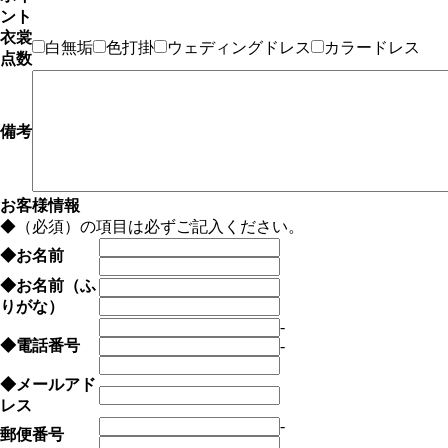
ント
衣裳
白無垢
色打掛
ウェディングドレス
カラードレス
点数
備考
お客様情報
◆
（必須）の項目は必ずご記入ください。
◆
お名前
◆
お名前（ふ
りがな）
-
◆
電話番号
-
◆
メールアド
レス
-
郵便番号