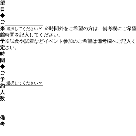
望
日
◆
ご
来
※時間外をご希望の方は、備考欄にご希
館
時間を記入してください。
予
※試食や試着などイベント参加のご希望は備考欄へご記入く
定
さい。
時
間
◆
ご
予
約
人
数
備
考