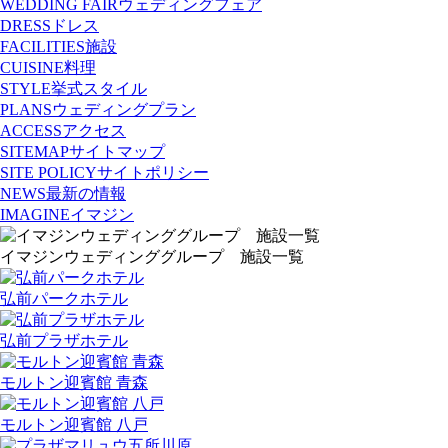
WEDDING FAIR
ウェディングフェア
DRESS
ドレス
FACILITIES
施設
CUISINE
料理
STYLE
挙式スタイル
PLANS
ウェディングプラン
ACCESS
アクセス
SITEMAP
サイトマップ
SITE POLICY
サイトポリシー
NEWS
最新の情報
IMAGINE
イマジン
イマジンウェディンググループ 施設一覧
弘前パークホテル
弘前プラザホテル
モルトン迎賓館 青森
モルトン迎賓館 八戸