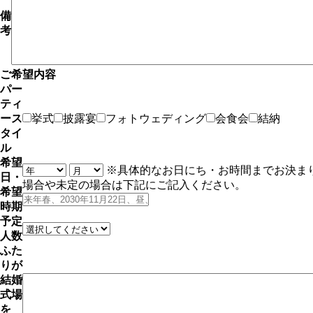
備
考
ご希望内容
パー
ティ
ース
挙式
披露宴
フォトウェディング
会食会
結納
タイ
ル
希望
※具体的なお日にち・お時間までお決ま
日・
場合や未定の場合は下記にご記入ください。
希望
時期
予定
人数
ふた
りが
結婚
式場
を