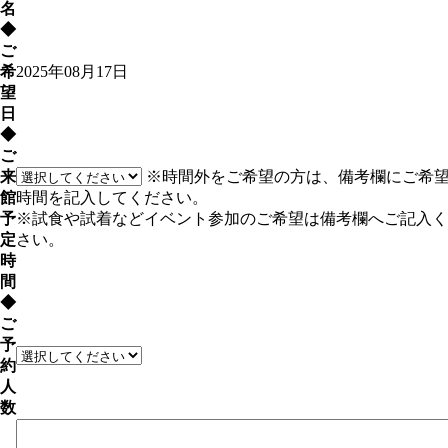
名
◆
ご
希
2025年08月17日
望
日
◆
ご
来
※時間外をご希望の方は、備考欄にご希
館
時間を記入してください。
予
※試食や試着などイベント参加のご希望は備考欄へご記入く
定
さい。
時
間
◆
ご
予
約
人
数