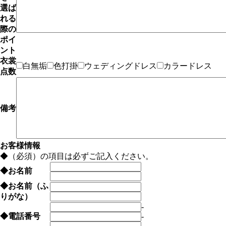
選ば
れる
際の
ポイ
ント
衣裳
白無垢
色打掛
ウェディングドレス
カラードレス
点数
備考
お客様情報
◆
（必須）の項目は必ずご記入ください。
◆
お名前
◆
お名前（ふ
りがな）
-
◆
電話番号
-