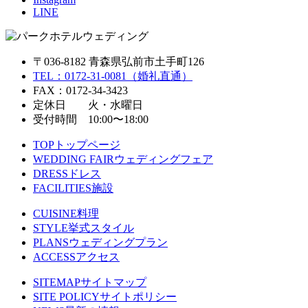
LINE
〒036-8182 青森県弘前市土手町126
TEL：0172-31-0081（婚礼直通）
FAX：0172-34-3423
定休日 火・水曜日
受付時間 10:00〜18:00
TOP
トップページ
WEDDING FAIR
ウェディングフェア
DRESS
ドレス
FACILITIES
施設
CUISINE
料理
STYLE
挙式スタイル
PLANS
ウェディングプラン
ACCESS
アクセス
SITEMAP
サイトマップ
SITE POLICY
サイトポリシー