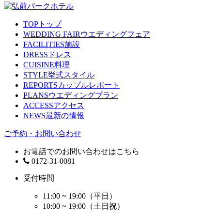
TOP
トップ
WEDDING FAIR
ウエディングフェア
FACILITIES
施設
DRESS
ドレス
CUISINE
料理
STYLE
挙式スタイル
REPORTS
カップルレポート
PLANS
ウエディングプラン
ACCESS
アクセス
NEWS
最新の情報
ご予約・お問い合わせ
お電話でのお問い合わせはこちら
0172-31-0081
受付時間
11:00 ~ 19:00（平日）
10:00 ~ 19:00（土日祝）