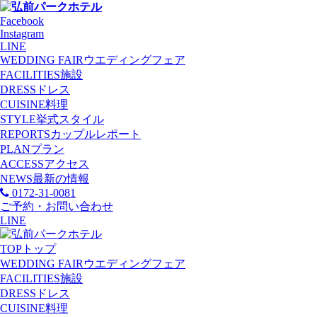
Facebook
Instagram
LINE
WEDDING FAIR
ウエディングフェア
FACILITIES
施設
DRESS
ドレス
CUISINE
料理
STYLE
挙式スタイル
REPORTS
カップルレポート
PLAN
プラン
ACCESS
アクセス
NEWS
最新の情報
0172-31-0081
ご予約・お問い合わせ
LINE
TOP
トップ
WEDDING FAIR
ウエディングフェア
FACILITIES
施設
DRESS
ドレス
CUISINE
料理