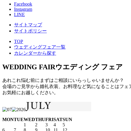
Facebook
Instagram
LINE
サイトマップ
サイトポリシー
TOP
ウェディングフェア一覧
カレンダーから探す
WEDDING FAIR
ウエディング フェア
あれこれ悩む前にまずはご相談にいらっしゃいませんか？
会場のご見学から婚礼衣装、お料理など気になることはフェ
お気軽にお越しください。
MON
TUE
WED
THU
FRI
SAT
SUN
1
2
3
4
5
6
7
8
9
10
11
12