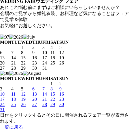
WEDDING FAIR
ウエディング フェア
あれこれ悩む前にまずはご相談にいらっしゃいませんか？
会場のご見学から婚礼衣装、お料理など気になることはフェア
で見学＆体験！
お気軽にお越しください。
MON
TUE
WED
THU
FRI
SAT
SUN
1
2
3
4
5
6
7
8
9
10
11
12
13
14
15
16
17
18
19
20
21
22
23
24
25
26
27
28
29
30
31
MON
TUE
WED
THU
FRI
SAT
SUN
1
2
3
4
5
6
7
8
9
10
11
12
13
14
15
16
17
18
19
20
21
22
23
24
25
26
27
28
29
30
31
日付をクリックするとその日に開催されるフェア一覧が表示さ
れます。
一覧に戻る