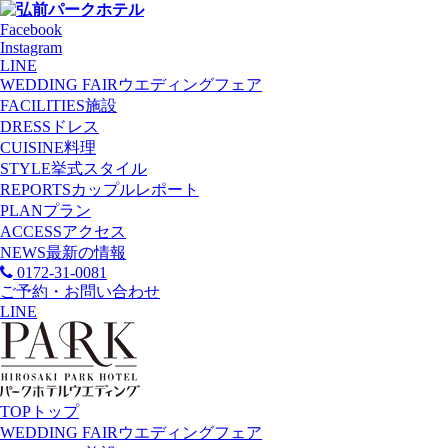
Facebook
Instagram
LINE
WEDDING FAIR
ウエディングフェア
FACILITIES
施設
DRESS
ドレス
CUISINE
料理
STYLE
挙式スタイル
REPORTS
カップルレポート
PLAN
プラン
ACCESS
アクセス
NEWS
最新の情報
0172-31-0081
ご予約・お問い合わせ
LINE
TOP
トップ
WEDDING FAIR
ウエディングフェア